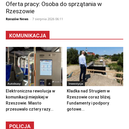
Oferta pracy: Osoba do sprzątania w
Rzeszowie
Rzeszów News
-
7 sierpnia 2026 06:11
KOMUNIKACJA
Autobusy
Inwestycje
Elektroniczna rewolucja w
Kładka nad Strugiem w
komunikacji miejskiej w
Rzeszowie coraz bliżej.
Rzeszowie. Miasto
Fundamenty i podpory
przesuwało cztery razy...
gotowe...
POLICJA