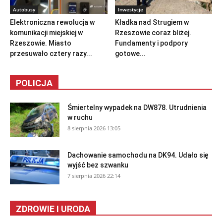
Autobusy
Inwestycje
Elektroniczna rewolucja w
Kładka nad Strugiem w
komunikacji miejskiej w
Rzeszowie coraz bliżej.
Rzeszowie. Miasto
Fundamenty i podpory
przesuwało cztery razy...
gotowe...
POLICJA
Śmiertelny wypadek na DW878. Utrudnienia
w ruchu
8 sierpnia 2026 13:05
Dachowanie samochodu na DK94. Udało się
wyjść bez szwanku
7 sierpnia 2026 22:14
ZDROWIE I URODA