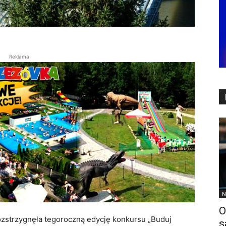
Reklama
N
O
zstrzygnęła tegoroczną edycję konkursu „Buduj
s