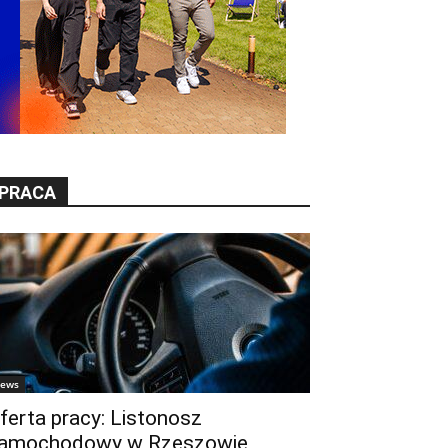
PRACA
ews
ferta pracy: Listonosz
amochodowy w Rzeszowie