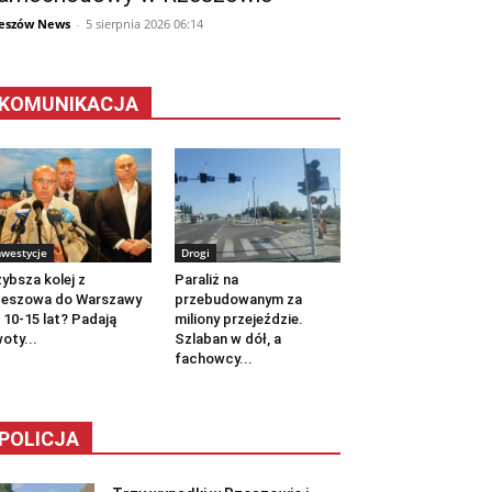
eszów News
-
5 sierpnia 2026 06:14
KOMUNIKACJA
nwestycje
Drogi
ybsza kolej z
Paraliż na
zeszowa do Warszawy
przebudowanym za
 10-15 lat? Padają
miliony przejeździe.
oty...
Szlaban w dół, a
fachowcy...
POLICJA