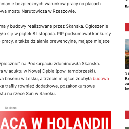
chnianie bezpiecznych warunków pracy na placach
Rz
dowa mostu Narutowicza w Rzeszowie.
ymały budowy realizowane przez Skanska. Ogłoszenie
ło się w piątek 8 listopada. PIP podsumował konkursy
 pracy, a także działania prewencyjne, mające miejsce
zpiecznie” na Podkarpaciu zdominowała Skanska.
I
a wiaduktu w Nowej Dębie (pow. tarnobrzeski).
Sz
a basenu w Lesku, a trzecie miejsce zdobyła
budowa
R
za
ka trafiły również dodatkowe, pozakonkursowe
kw
stu na rzece San w Sanoku.
Reklama