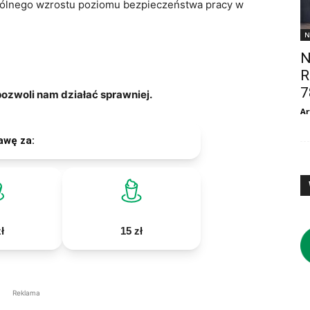
gólnego wzrostu poziomu bezpieczeństwa pracy w
N
N
R
7
zwoli nam działać sprawniej.
Ar
awę za:
ł
15 zł
Reklama