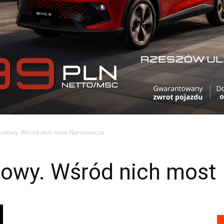
udowy. Wśród nich most Narutowicza
owy. Wśród nich most