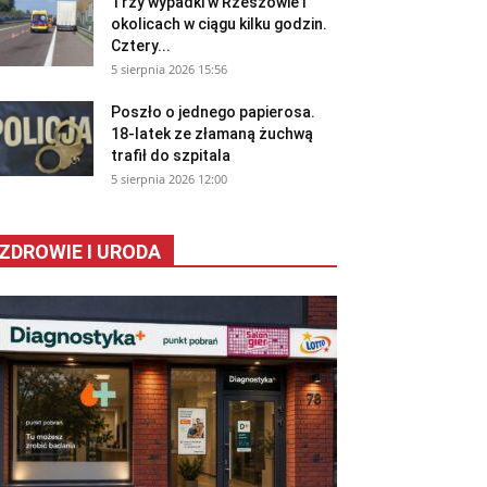
Trzy wypadki w Rzeszowie i
okolicach w ciągu kilku godzin.
Cztery...
5 sierpnia 2026 15:56
Poszło o jednego papierosa.
18-latek ze złamaną żuchwą
trafił do szpitala
5 sierpnia 2026 12:00
ZDROWIE I URODA