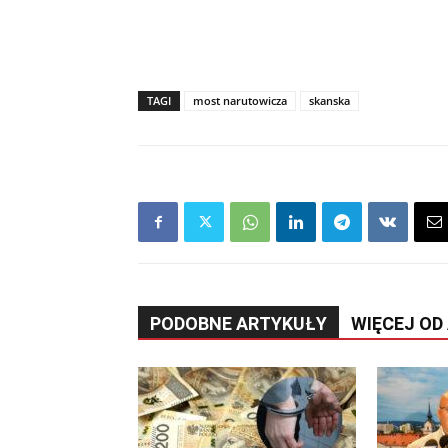
TAGI
most narutowicza
skanska
PODOBNE ARTYKUŁY
WIĘCEJ OD