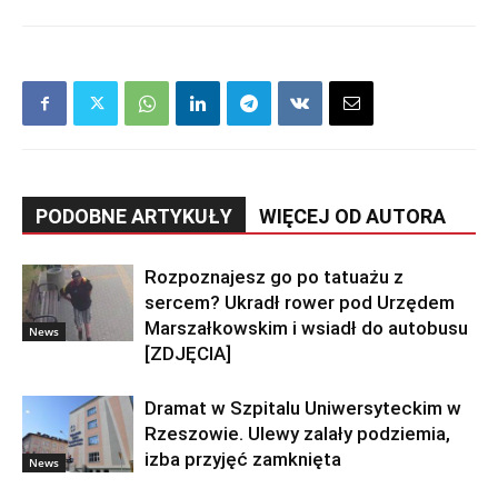
PODOBNE ARTYKUŁY
WIĘCEJ OD AUTORA
Rozpoznajesz go po tatuażu z
sercem? Ukradł rower pod Urzędem
Marszałkowskim i wsiadł do autobusu
News
[ZDJĘCIA]
Dramat w Szpitalu Uniwersyteckim w
Rzeszowie. Ulewy zalały podziemia,
izba przyjęć zamknięta
News