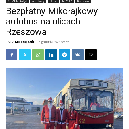
KOMUNIKACJA
Autobusy
News
MIASTA
Rzeszów
Bezpłatny Mikołajkowy
autobus na ulicach
Rzeszowa
Przez
Mikołaj Król
-
6 grudnia 2024 09:56