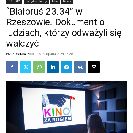
KULTURA
Co, gdzie, kiedy
Film
News
“Białoruś 23.34” w
Rzeszowie. Dokument o
ludziach, którzy odważyli się
walczyć
Przez
Łukasz Pelc
-
6 listopada 2024 16:20