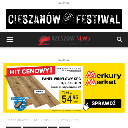
Reklama
Reklama
Strona główna
KULTURA
Co, gdzie, kiedy