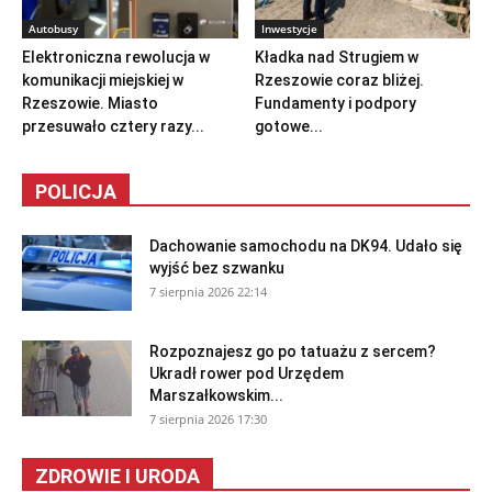
Autobusy
Inwestycje
Elektroniczna rewolucja w
Kładka nad Strugiem w
komunikacji miejskiej w
Rzeszowie coraz bliżej.
Rzeszowie. Miasto
Fundamenty i podpory
przesuwało cztery razy...
gotowe...
POLICJA
Dachowanie samochodu na DK94. Udało się
wyjść bez szwanku
7 sierpnia 2026 22:14
Rozpoznajesz go po tatuażu z sercem?
Ukradł rower pod Urzędem
Marszałkowskim...
7 sierpnia 2026 17:30
ZDROWIE I URODA