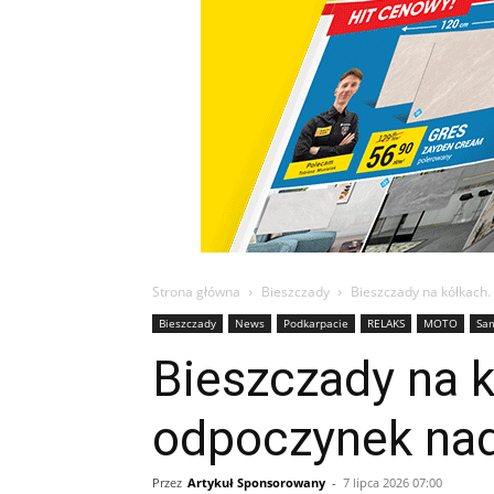
Strona główna
Bieszczady
Bieszczady na kółkach. 
Bieszczady
News
Podkarpacie
RELAKS
MOTO
Sa
Bieszczady na k
odpoczynek nad
Przez
Artykuł Sponsorowany
-
7 lipca 2026 07:00