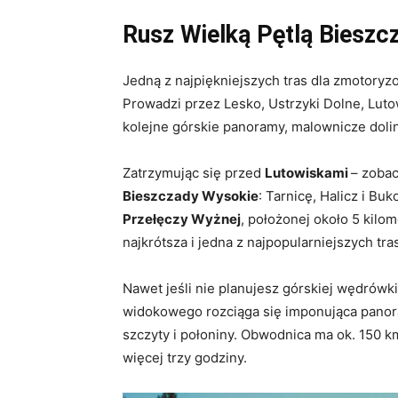
Rusz Wielką Pętlą Bieszc
Jedną z najpiękniejszych tras dla zmotory
Prowadzi przez Lesko, Ustrzyki Dolne, Lutow
kolejne górskie panoramy, malownicze dolin
Zatrzymując się przed
Lutowiskami
– zobac
Bieszczady Wysokie
: Tarnicę, Halicz i Bu
Przełęczy Wyżnej
, położonej około 5 kilo
najkrótsza i jedna z najpopularniejszych t
Nawet jeśli nie planujesz górskiej wędrówk
widokowego rozciąga się imponująca panor
szczyty i połoniny. Obwodnica ma ok. 150 km
więcej trzy godziny.