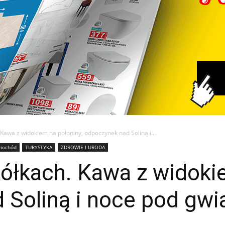
Kawa z widokiem na połoniny, odpoczynek nad Soliną i...
mochód
TURYSTYKA
ZDROWIE I URODA
ółkach. Kawa z widoki
 Soliną i noce pod gw