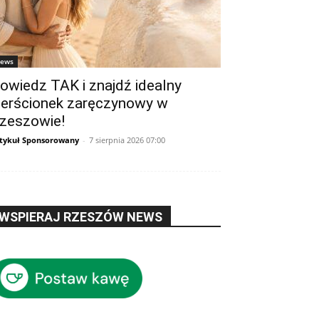
ews
owiedz TAK i znajdź idealny
ierścionek zaręczynowy w
zeszowie!
tykuł Sponsorowany
-
7 sierpnia 2026 07:00
WSPIERAJ RZESZÓW NEWS