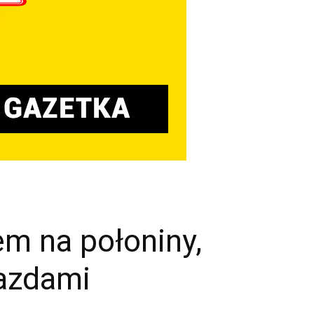
em na połoniny,
iazdami