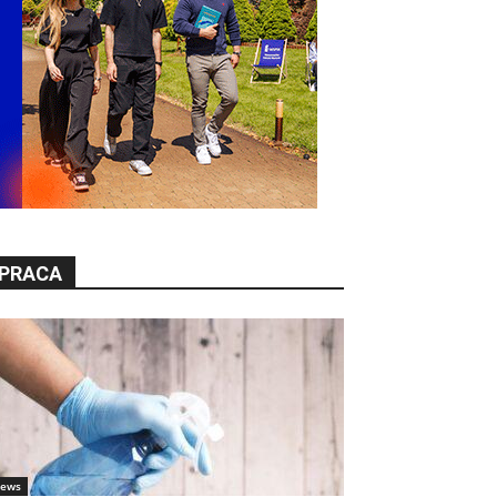
PRACA
ews