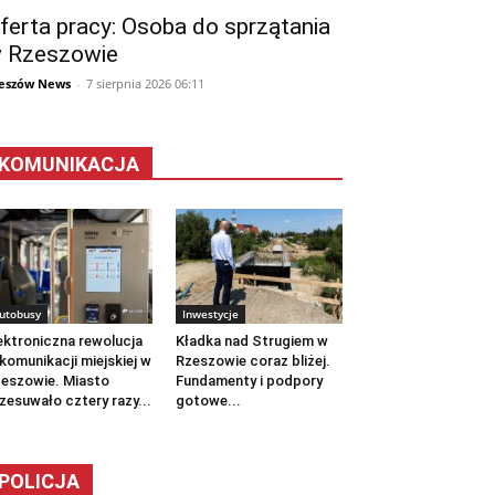
ferta pracy: Osoba do sprzątania
 Rzeszowie
eszów News
-
7 sierpnia 2026 06:11
KOMUNIKACJA
utobusy
Inwestycje
ektroniczna rewolucja
Kładka nad Strugiem w
komunikacji miejskiej w
Rzeszowie coraz bliżej.
eszowie. Miasto
Fundamenty i podpory
zesuwało cztery razy...
gotowe...
POLICJA