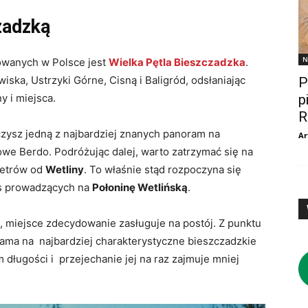
zadzką
N
zowanych w Polsce jest
Wielka Pętla Bieszczadzka
.
iska, Ustrzyki Górne, Cisną i Baligród, odsłaniając
P
p
y i miejsca.
R
zysz jedną z najbardziej znanych panoram na
Ar
kowe Berdo. Podróżując dalej, warto zatrzymać się na
metrów od
Wetliny
. To właśnie stąd rozpoczyna się
ras prowadzących na
Połoninę Wetlińską
.
i, miejsce zdecydowanie zasługuje na postój. Z punktu
ama na najbardziej charakterystyczne bieszczadzkie
 długości i przejechanie jej na raz zajmuje mniej