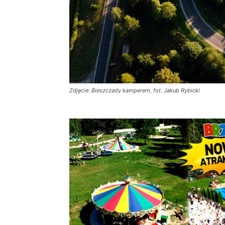
Zdjęcie: Bieszczady kamperem, fot. Jakub Rybicki