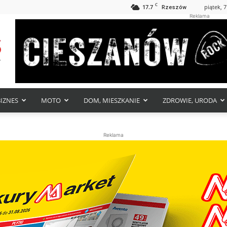
C
17.7
piątek, 7
Rzeszów
Reklama
BIZNES
MOTO
DOM, MIESZKANIE
ZDROWIE, URODA
Reklama