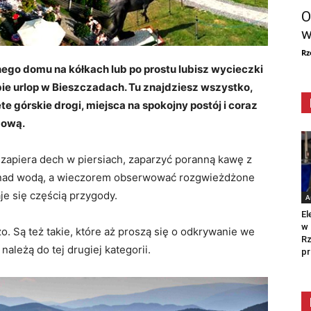
O
w
Rz
ego domu na kółkach lub po prostu lubisz wycieczki
e urlop w Bieszczadach. Tu znajdziesz wszystko,
e górskie drogi, miejsca na spokojny postój i coraz
gową.
zapiera dech w piersiach, zaparzyć poranną kawę z
e nad wodą, a wieczorem obserwować rozgwieżdżone
je się częścią przygody.
A
El
w 
zo. Są też takie, które aż proszą się o odkrywanie we
Rz
leżą do tej drugiej kategorii.
pr