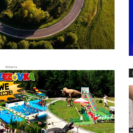
Reklama
N