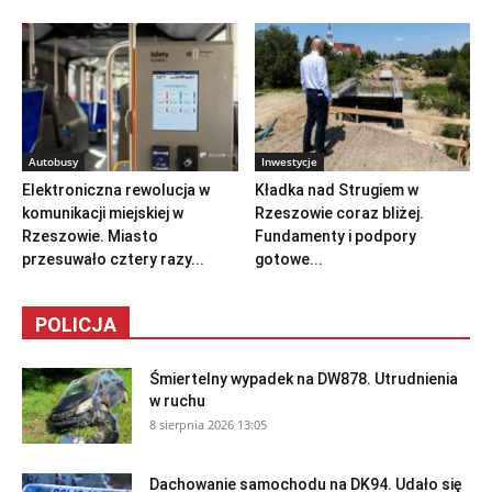
Autobusy
Inwestycje
Elektroniczna rewolucja w
Kładka nad Strugiem w
komunikacji miejskiej w
Rzeszowie coraz bliżej.
Rzeszowie. Miasto
Fundamenty i podpory
przesuwało cztery razy...
gotowe...
POLICJA
Śmiertelny wypadek na DW878. Utrudnienia
w ruchu
8 sierpnia 2026 13:05
Dachowanie samochodu na DK94. Udało się