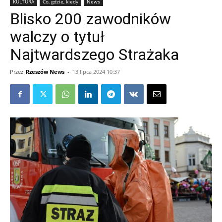
KULTURA
Co, gdzie, kiedy
News
Blisko 200 zawodników
walczy o tytuł
Najtwardszego Strażaka
Przez
Rzeszów News
-
13 lipca 2024 10:37