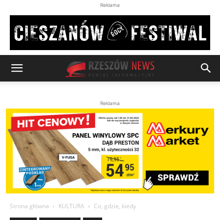
Reklama
Reklama
Strona główna
KULTURA
Co, gdzie, kiedy