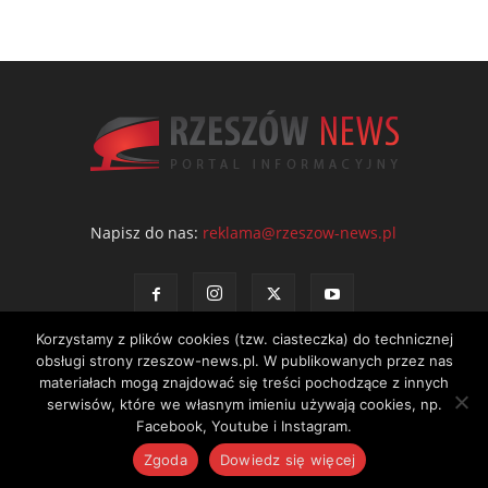
Napisz do nas:
reklama@rzeszow-news.pl
Korzystamy z plików cookies (tzw. ciasteczka) do technicznej
obsługi strony rzeszow-news.pl. W publikowanych przez nas
materiałach mogą znajdować się treści pochodzące z innych
serwisów, które we własnym imieniu używają cookies, np.
Kontakt
Polityka prywatności
Regulamin portalu
Facebook, Youtube i Instagram.
© NEWS Sp. z o.o. - wydawca portalu Rzeszów News. Wszystkie prawa
Zgoda
Dowiedz się więcej
zastrzeżone. Tel.: 601 97 55 30