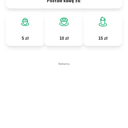
Postaw kawę za:
5 zł
10 zł
15 zł
Reklama