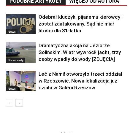
PODOBNE ARTYKUŁY
WIĘCEJ OD AUTORA
Odebrał kluczyki pijanemu kierowcy i
został zaatakowany. Sąd nie miał
litości dla 31-latka
News
Dramatyczna akcja na Jeziorze
Solińskim. Wiatr wywrócił jacht, trzy
osoby wpadły do wody [ZDJĘCIA]
Bieszczady
Leć z Nami! otworzyło trzeci oddział
w Rzeszowie. Nowa lokalizacja już
działa w Galerii Rzeszów
News