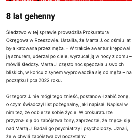
8 lat gehenny
Śledztwo w tej sprawie prowadziła Prokuratura
Okręgowa w Rzeszowie. Ustaliła, że Marta J. od ośmiu lat
była katowana przez męża. – W trakcie awantur krępował
ją sznurem, uderzał po ciele, wyrzucał ją w nocy z domu –
mówili śledczy. Marta J. często noc spędzała u swoich
bliskich, w końcu z synem wyprowadziła się od męża – na
początku lipca 2022 roku.
Grzegorz J. nie mógł tego znieść, postanowił zabić żonę,
o czym świadczył list pożegnalny, jaki napisał. Napisał w
nim też, że odbierze sobie życie. W prokuraturze
przyznał się do zabójstwa żony, zaprzeczał, że znęcał się
nad Martą J. Badali go psychiatrzy i psycholodzy. Uznali,
że w chwili zabójstwa był poczytalny.