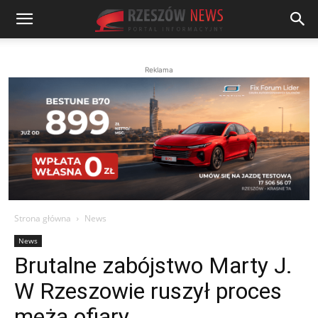
Reklama
Strona główna
News
News
Brutalne zabójstwo Marty J.
W Rzeszowie ruszył proces
męża ofiary