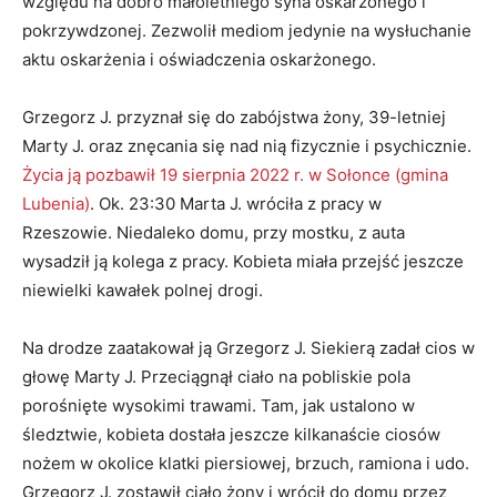
względu na dobro małoletniego syna oskarżonego i
pokrzywdzonej. Zezwolił mediom jedynie na wysłuchanie
aktu oskarżenia i oświadczenia oskarżonego.
Grzegorz J. przyznał się do zabójstwa żony, 39-letniej
Marty J. oraz znęcania się nad nią fizycznie i psychicznie.
Życia ją pozbawił 19 sierpnia 2022 r. w Sołonce (gmina
Lubenia)
. Ok. 23:30 Marta J. wróciła z pracy w
Rzeszowie. Niedaleko domu, przy mostku, z auta
wysadził ją kolega z pracy. Kobieta miała przejść jeszcze
niewielki kawałek polnej drogi.
Na drodze zaatakował ją Grzegorz J. Siekierą zadał cios w
głowę Marty J. Przeciągnął ciało na pobliskie pola
porośnięte wysokimi trawami. Tam, jak ustalono w
śledztwie, kobieta dostała jeszcze kilkanaście ciosów
nożem w okolice klatki piersiowej, brzuch, ramiona i udo.
Grzegorz J. zostawił ciało żony i wrócił do domu przez