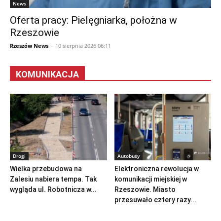
News
Oferta pracy: Pielęgniarka, położna w
Rzeszowie
Rzeszów News
-
10 sierpnia 2026 06:11
KOMUNIKACJA
Drogi
Autobusy
Wielka przebudowa na
Elektroniczna rewolucja w
Zalesiu nabiera tempa. Tak
komunikacji miejskiej w
wygląda ul. Robotnicza w...
Rzeszowie. Miasto
przesuwało cztery razy...