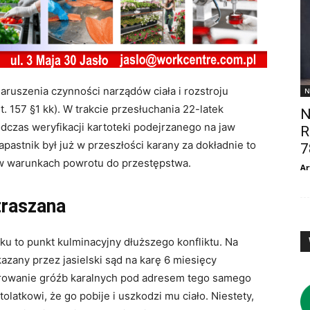
ruszenia czynności narządów ciała i rozstroju
N
. 157 §1 kk). W trakcie przesłuchania 22-latek
N
Podczas weryfikacji kartoteki podejrzanego na jaw
R
apastnik był już w przeszłości karany za dokładnie to
7
 w warunkach powrotu do przestępstwa.
Ar
traszana
ku to punkt kulminacyjny dłuższego konfliktu. Na
kazany przez jasielski sąd na karę 6 miesięcy
ierowanie gróźb karalnych pod adresem tego samego
latkowi, że go pobije i uszkodzi mu ciało. Niestety,