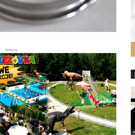
Reklama
N