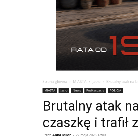
Strona główna
MIASTA
Jasło
Brutalny atak na bo
MIASTA
Jasło
News
Podkarpacie
POLICJA
Brutalny atak na
czaszkę i trafił 
Przez
Anna Miler
-
27 maja 2026 12:00