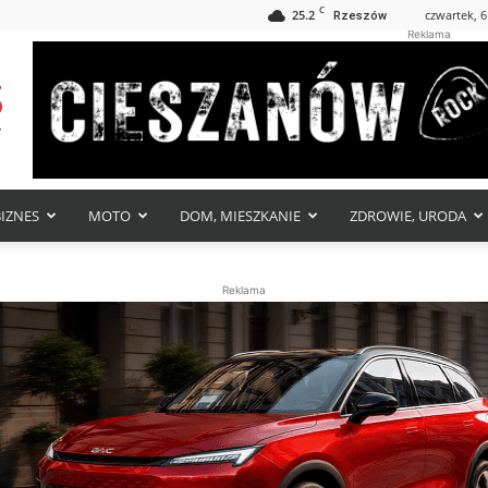
C
25.2
czwartek, 6
Rzeszów
Reklama
BIZNES
MOTO
DOM, MIESZKANIE
ZDROWIE, URODA
Reklama