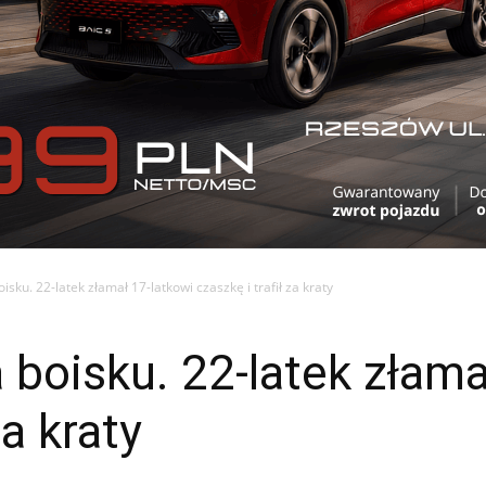
isku. 22-latek złamał 17-latkowi czaszkę i trafił za kraty
 boisku. 22-latek złama
za kraty