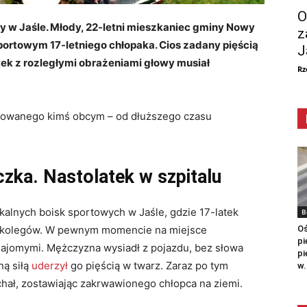
O
ły w Jaśle. Młody, 22-letni mieszkaniec gminy Nowy
z
portowym 17-letniego chłopaka. Cios zadany pięścią
J
latek z rozległymi obrażeniami głowy musiał
Rz
kodowanego kimś obcym – od dłuższego czasu
czka. Nastolatek w szpitalu
okalnych boisk sportowych w Jaśle, gdzie 17-latek
B
Oś
h kolegów. W pewnym momencie na miejsce
pi
ajomymi. Mężczyzna wysiadł z pojazdu, bez słowa
pi
ną siłą
uderzył
go pięścią w twarz. Zaraz po tym
w.
chał, zostawiając zakrwawionego chłopca na ziemi.