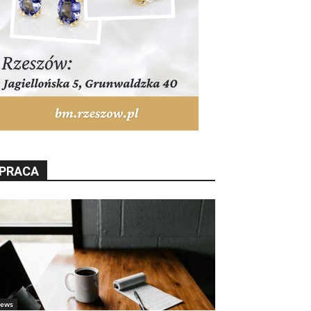
PRACA
ews