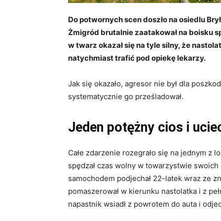
Do potwornych scen doszło na osiedlu Bry
Żmigród brutalnie zaatakował na boisku s
w twarz okazał się na tyle silny, że nasto
natychmiast trafić pod opiekę lekarzy.
Jak się okazało, agresor nie był dla posz
systematycznie go prześladował.
Jeden potężny cios i ucie
Całe zdarzenie rozegrało się na jednym z l
spędzał czas wolny w towarzystwie swoic
samochodem podjechał 22-latek wraz ze zn
pomaszerował w kierunku nastolatka i z peł
napastnik wsiadł z powrotem do auta i odje