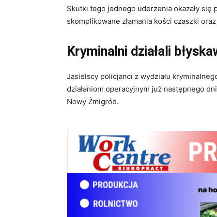
Skutki tego jednego uderzenia okazały się p
skomplikowane złamania kości czaszki oraz 
Kryminalni działali błysk
Jasielscy policjanci z wydziału kryminalneg
działaniom operacyjnym już następnego dnia
Nowy Żmigród.