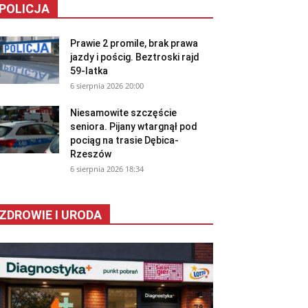
POLICJA
Prawie 2 promile, brak prawa
jazdy i pościg. Beztroski rajd
59-latka
6 sierpnia 2026 20:00
Niesamowite szczęście
seniora. Pijany wtargnął pod
pociąg na trasie Dębica-
Rzeszów
6 sierpnia 2026 18:34
ZDROWIE I URODA