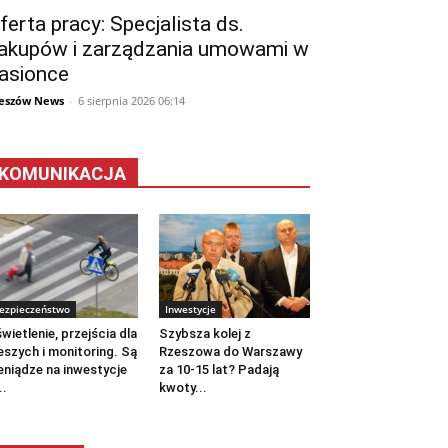
ferta pracy: Specjalista ds.
akupów i zarządzania umowami w
asionce
eszów News
-
6 sierpnia 2026 06:14
KOMUNIKACJA
ezpieczeństwo
Inwestycje
wietlenie, przejścia dla
Szybsza kolej z
eszych i monitoring. Są
Rzeszowa do Warszawy
eniądze na inwestycje
za 10-15 lat? Padają
..
kwoty...