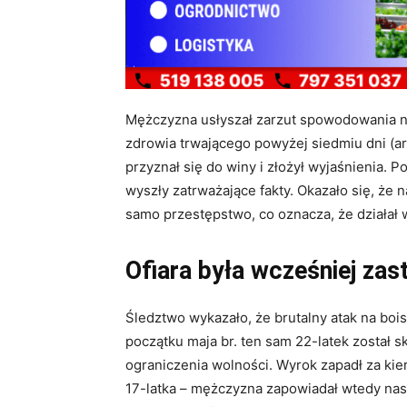
Mężczyzna usłyszał zarzut spowodowania na
zdrowia trwającego powyżej siedmiu dni (art
przyznał się do winy i złożył wyjaśnienia. 
wyszły zatrważające fakty. Okazało się, że n
samo przestępstwo, co oznacza, że działał
Ofiara była wcześniej zas
Śledztwo wykazało, że brutalny atak na bois
początku maja br. ten sam 22-latek został s
ograniczenia wolności. Wyrok zapadł za k
17-latka – mężczyzna zapowiadał wtedy nasto