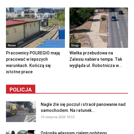
News
Drogi
Pracownicy POLREGIO mają
Wielka przebudowa na
pracować w lepszych
Zalesiu nabiera tempa. Tak
warunkach. Kończą się
wygląda ul. Robotnicza w...
istotne prace
POLICJA
Nagle źle się poczuł i stracił panowanie nad
samochodem. Na ratunek...
10 sierpnia 2026 18:53
Osłoniła własnym ciałem pobitego