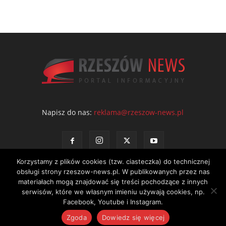
Napisz do nas:
reklama@rzeszow-news.pl
Korzystamy z plików cookies (tzw. ciasteczka) do technicznej
obsługi strony rzeszow-news.pl. W publikowanych przez nas
materiałach mogą znajdować się treści pochodzące z innych
serwisów, które we własnym imieniu używają cookies, np.
Kontakt
Polityka prywatności
Regulamin portalu
Facebook, Youtube i Instagram.
© NEWS Sp. z o.o. - wydawca portalu Rzeszów News. Wszystkie prawa
Zgoda
Dowiedz się więcej
zastrzeżone. Tel.: 601 97 55 30