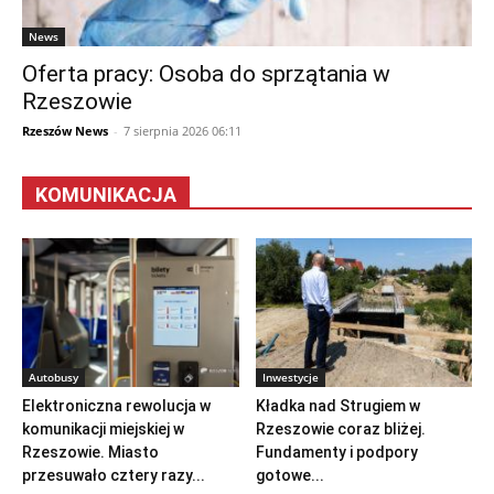
News
Oferta pracy: Osoba do sprzątania w
Rzeszowie
Rzeszów News
-
7 sierpnia 2026 06:11
KOMUNIKACJA
Autobusy
Inwestycje
Elektroniczna rewolucja w
Kładka nad Strugiem w
komunikacji miejskiej w
Rzeszowie coraz bliżej.
Rzeszowie. Miasto
Fundamenty i podpory
przesuwało cztery razy...
gotowe...