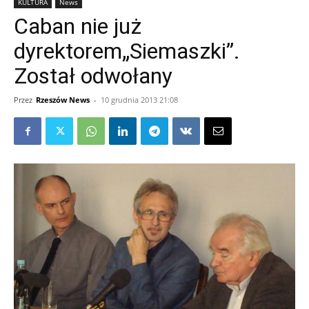
KULTURA
News
Caban nie już
dyrektorem„Siemaszki”.
Został odwołany
Przez
Rzeszów News
-
10 grudnia 2013 21:08