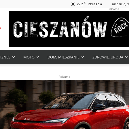
C
22.2
niedziela, 9
Rzeszów
Reklama
BIZNES
MOTO
DOM, MIESZKANIE
ZDROWIE, URODA
Reklama