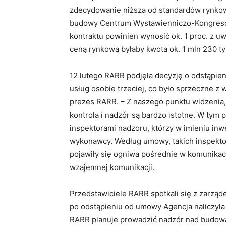
zdecydowanie niższa od standardów rynkowy
budowy Centrum Wystawienniczo-Kongresowe
kontraktu powinien wynosić ok. 1 proc. z uw
ceną rynkową byłaby kwota ok. 1 mln 230 tys
12 lutego RARR podjęła decyzję o odstąpie
usług osobie trzeciej, co było sprzeczne z
prezes RARR. – Z naszego punktu widzenia
kontrola i nadzór są bardzo istotne. W tym
inspektorami nadzoru, którzy w imieniu inw
wykonawcy. Według umowy, takich inspektor
pojawiły się ogniwa pośrednie w komunikacj
wzajemnej komunikacji.
Przedstawiciele RARR spotkali się z zarzą
po odstąpieniu od umowy Agencja naliczył
RARR planuje prowadzić nadzór nad budową 