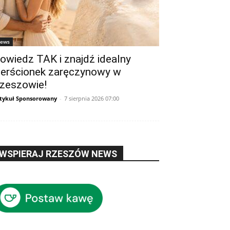
ews
owiedz TAK i znajdź idealny
ierścionek zaręczynowy w
zeszowie!
tykuł Sponsorowany
-
7 sierpnia 2026 07:00
WSPIERAJ RZESZÓW NEWS