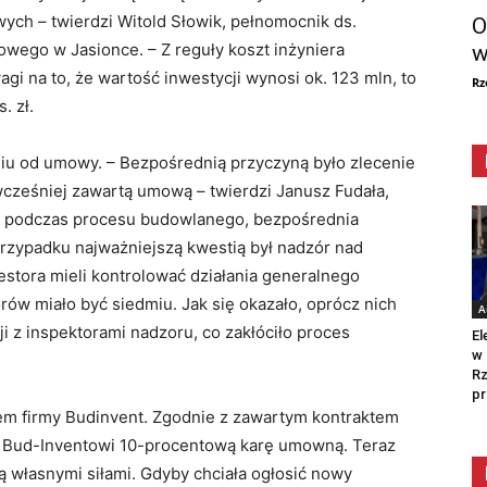
ch – twierdzi Witold Słowik, pełnomocnik ds.
O
go w Jasionce. – Z reguły koszt inżyniera
w
agi na to, że wartość inwestycji wynosi ok. 123 mln, to
Rz
. zł.
niu od umowy. – Bezpośrednią przyczyną było zlecenie
 wcześniej zawartą umową – twierdzi Janusz Fudała,
, podczas procesu budowlanego, bezpośrednia
 przypadku najważniejszą kwestią był nadzór nad
estora mieli kontrolować działania generalnego
ów miało być siedmiu. Jak się okazało, oprócz nich
A
i z inspektorami nadzoru, co zakłóciło proces
El
w 
Rz
pr
dem firmy Budinvent. Zgodnie z zawartym kontraktem
a Bud-Inventowi 10-procentową karę umowną. Teraz
własnymi siłami. Gdyby chciała ogłosić nowy