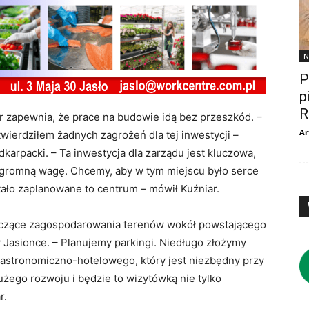
N
P
p
R
 zapewnia, że prace na budowie idą bez przeszkód. –
Ar
wierdziłem żadnych zagrożeń dla tej inwestycji –
karpacki. – Ta inwestycja dla zarządu jest kluczowa,
ogromną wagę. Chcemy, aby w tym miejscu było serce
ało zaplanowane to centrum – mówił Kuźniar.
yczące zagospodarowania terenów wokół powstającego
asionce. – Planujemy parkingi. Niedługo złożymy
gastronomiczno-hotelowego, który jest niezbędny przy
dużego rozwoju i będzie to wizytówką nie tylko
r.