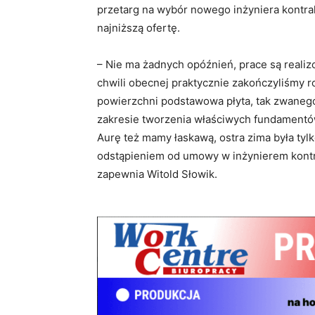
przetarg na wybór nowego inżyniera kontr
najniższą ofertę.
– Nie ma żadnych opóźnień, prace są rea
chwili obecnej praktycznie zakończyliśmy r
powierzchni podstawowa płyta, tak zwanego
zakresie tworzenia właściwych fundamentów
Aurę też mamy łaskawą, ostra zima była tyl
odstąpieniem od umowy w inżynierem kontra
zapewnia Witold Słowik.