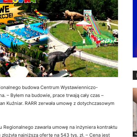
gionalnego budowa Centrum Wystawienniczo-
. – Byłem na budowie, prace trwają cały czas –
jan Kuźniar. RARR zerwała umowę z dotychczasowym
 Regionalnego zawarła umowę na inżyniera kontraktu
N
łożyła najniższą ofertę na 543 tys. zł. – Cena jest