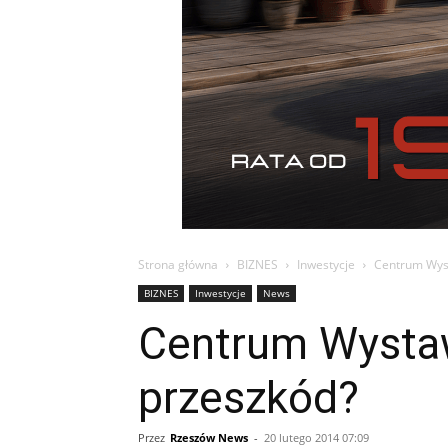
Strona główna
BIZNES
Inwestycje
Centrum Wys
BIZNES
Inwestycje
News
Centrum Wysta
przeszkód?
Przez
Rzeszów News
-
20 lutego 2014 07:09