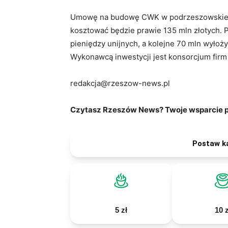
Umowę na budowę CWK w podrzeszowskiej J
kosztować będzie prawie 135 mln złotych. P
pieniędzy unijnych, a kolejne 70 mln wyło
Wykonawcą inwestycji jest konsorcjum firm 
redakcja@rzeszow-news.pl
Czytasz Rzeszów News? Twoje wsparcie po
Postaw k
5 zł
10 z