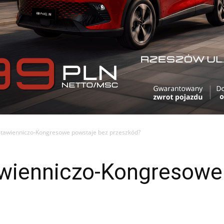
tawienniczo-Kongresowe powstaje bez przeszkód?
wienniczo-Kongresowe