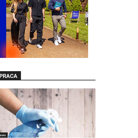
PRACA
ews