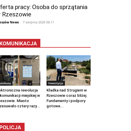
ferta pracy: Osoba do sprzątania
 Rzeszowie
eszów News
-
7 sierpnia 2026 06:11
KOMUNIKACJA
utobusy
Inwestycje
ektroniczna rewolucja
Kładka nad Strugiem w
komunikacji miejskiej w
Rzeszowie coraz bliżej.
eszowie. Miasto
Fundamenty i podpory
zesuwało cztery razy...
gotowe...
POLICJA