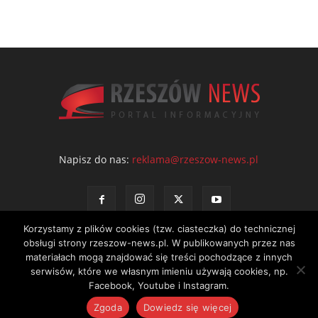
Napisz do nas:
reklama@rzeszow-news.pl
Korzystamy z plików cookies (tzw. ciasteczka) do technicznej
obsługi strony rzeszow-news.pl. W publikowanych przez nas
materiałach mogą znajdować się treści pochodzące z innych
serwisów, które we własnym imieniu używają cookies, np.
Kontakt
Polityka prywatności
Regulamin portalu
Facebook, Youtube i Instagram.
© NEWS Sp. z o.o. - wydawca portalu Rzeszów News. Wszystkie prawa
Zgoda
Dowiedz się więcej
zastrzeżone. Tel.: 601 97 55 30