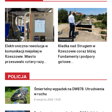
Autobusy
Inwestycje
Elektroniczna rewolucja w
Kładka nad Strugiem w
komunikacji miejskiej w
Rzeszowie coraz bliżej.
Rzeszowie. Miasto
Fundamenty i podpory
przesuwało cztery razy...
gotowe...
POLICJA
Śmiertelny wypadek na DW878. Utrudnienia
w ruchu
8 sierpnia 2026 13:05