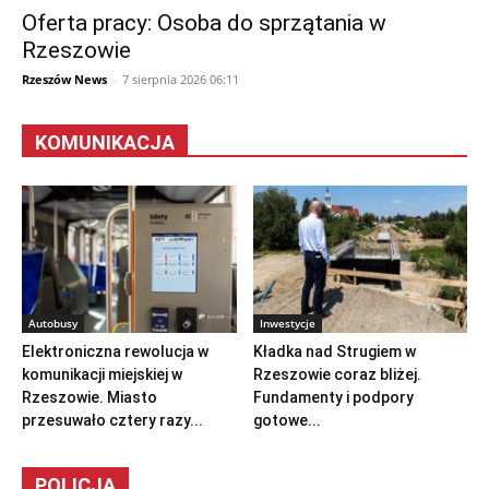
Oferta pracy: Osoba do sprzątania w
Rzeszowie
Rzeszów News
-
7 sierpnia 2026 06:11
KOMUNIKACJA
Autobusy
Inwestycje
Elektroniczna rewolucja w
Kładka nad Strugiem w
komunikacji miejskiej w
Rzeszowie coraz bliżej.
Rzeszowie. Miasto
Fundamenty i podpory
przesuwało cztery razy...
gotowe...
POLICJA