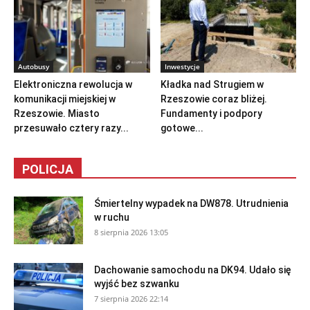
Autobusy
Inwestycje
Elektroniczna rewolucja w
Kładka nad Strugiem w
komunikacji miejskiej w
Rzeszowie coraz bliżej.
Rzeszowie. Miasto
Fundamenty i podpory
przesuwało cztery razy...
gotowe...
POLICJA
Śmiertelny wypadek na DW878. Utrudnienia
w ruchu
8 sierpnia 2026 13:05
Dachowanie samochodu na DK94. Udało się
wyjść bez szwanku
7 sierpnia 2026 22:14