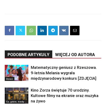
PODOBNE ARTYKUŁY
WIĘCEJ OD AUTORA
Matematyczny geniusz z Rzeszowa.
9-letnia Melania wygrała
międzynarodowy konkurs [ZDJĘCIA]
Dzieci
Kino Zorza świętuje 70 urodziny.
Kultowe filmy na ekranie oraz muzyka
na żywo
Co, gdzie, kiedy