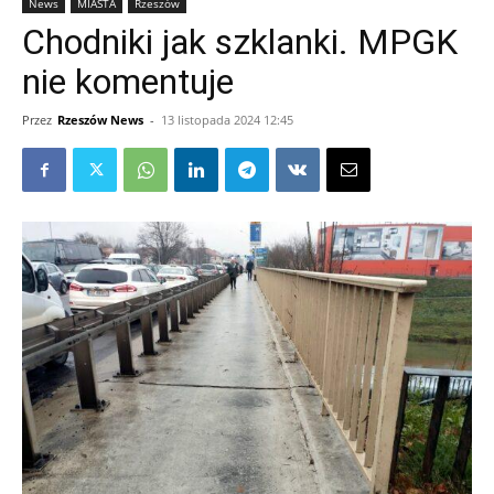
News
MIASTA
Rzeszów
Chodniki jak szklanki. MPGK
nie komentuje
Przez
Rzeszów News
-
13 listopada 2024 12:45