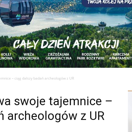
emnice – ciąg dalszy badań archeologów z UR
wa swoje tajemnice –
ań archeologów z UR