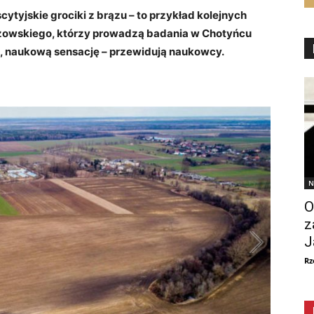
ytyjskie grociki z brązu – to przykład kolejnych
zowskiego, którzy prowadzą badania w Chotyńcu
wą, naukową sensację – przewidują naukowcy.
N
O
z
J
Rz