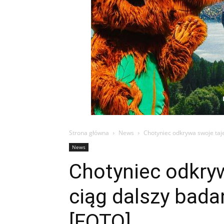
Strona główna
News
Chotyniec odkrywa swoje taj
News
Chotyniec odkry
ciąg dalszy bad
[FOTO]