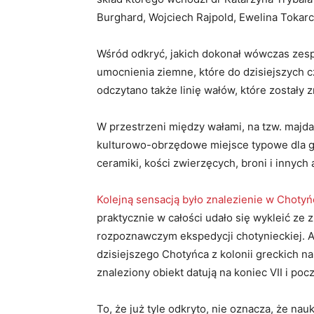
Burghard, Wojciech Rajpold, Ewelina Tokar
Wśród odkryć, jakich dokonał wówczas zesp
umocnienia ziemne, które do dzisiejszych c
odczytano także linię wałów, które zostały
W przestrzeni między wałami, na tzw. majdani
kulturowo-obrzędowe miejsce typowe dla gro
ceramiki, kości zwierzęcych, broni i innych 
Kolejną sensacją było znalezienie w Choty
praktycznie w całości udało się wykleić ze
rozpoznawczym ekspedycji chotynieckiej. 
dzisiejszego Chotyńca z kolonii greckich 
znaleziony obiekt datują na koniec VII i pocz
To, że już tyle odkryto, nie oznacza, że na