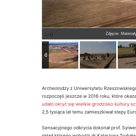
Zdjęcie: Materia
Archeolodzy z Uniwersytetu Rzeszowskieg
rozpoczęli jeszcze w 2016 roku, które okaz
udało okryć się wielkie grodzisko kultury sc
2,5 tysiąca lat temu zamieszkiwał stepy Euro
Sensacyjnego odkrycia dokonał prof. Sylwe
skład którego wchodzi dr Katarzyna Trybała