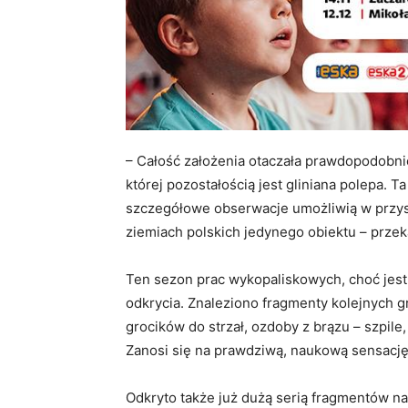
– Całość założenia otaczała prawdopodobnie
której pozostałością jest gliniana polepa. T
szczegółowe obserwacje umożliwią w przys
ziemiach polskich jedynego obiektu – przeka
Ten sezon prac wykopaliskowych, choć jest 
odkrycia. Znaleziono fragmenty kolejnych g
grocików do strzał, ozdoby z brązu – szpile,
Zanosi się na prawdziwą, naukową sensację
Odkryto także już dużą serią fragmentów n