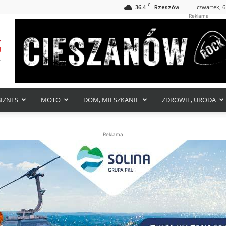
C
36.4
czwartek, 6
Rzeszów
Reklama
BIZNES
MOTO
DOM, MIESZKANIE
ZDROWIE, URODA
Reklama