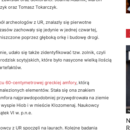
czyk oraz Tomasz Tokarczyk.
ół archeologów z UR, znalazły się pierwotne
zasów zachowały się jedynie w jednej czwartej,
 zniszczone poprzez głęboką orkę i budowę drogi.
e, udało się także zidentyfikować tzw. zolnik, czyli
dzisk scytyjskich, które było nasycone wielką ilością
artefaktów.
ńcu 60-centymetrowej greckiej amfory
, którą
 znalezionych elementów. Stała się ona znakiem
Amfora najprawdopodobniej przywędrowała na ziemie
na wyspie Hiob i w mieście Klozomenaj. Naukowcy
N
ątek VI w. p.n.e.
N
R
ukowcy z UR spoczęli na laurach. Kolejne badania