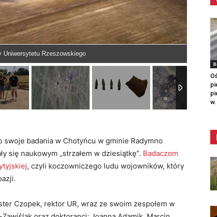
ły Uniwersytetu Rzeszowskiego
B
Oś
pi
pi
w.
o swoje badania w Chotyńcu w gminie Radymno
ały się naukowym „strzałem w dziesiątkę”.
Badaczom
ytyjskiej
, czyli koczowniczego ludu wojowników, który
azji.
ster Czopek, rektor UR, wraz ze swoim zespołem w
-Zawiślak oraz doktoranci: Joanna Adamik, Marcin