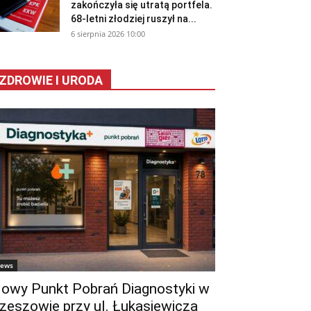
zakończyła się utratą portfela.
68-letni złodziej ruszył na...
6 sierpnia 2026 10:00
ZDROWIE I URODA
ews
owy Punkt Pobrań Diagnostyki w
zeszowie przy ul. Łukasiewicza