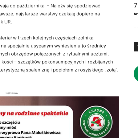
7
rwają do października. – Należy się spodziewać
kawsze, najstarsze warstwy czekają dopiero na
Ar
ik UR.
eriał w trzech kolejnych częściach zolnika.
 na specjalnie usypanym wyniesieniu (o średnicy
nych obrzędów połączonych z rytualnymi ucztami,
 kości – szczątków pokonsumpcyjnych i rozbijanych
erystyczną spalenizną i popiołem z rosyjskiego „zołą”.
Reklama