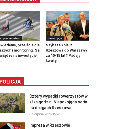
ezpieczeństwo
Inwestycje
wietlenie, przejścia dla
Szybsza kolej z
eszych i monitoring. Są
Rzeszowa do Warszawy
eniądze na inwestycje
za 10-15 lat? Padają
..
kwoty...
POLICJA
Cztery wypadki rowerzystów w
kilka godzin. Niepokojąca seria
na drogach Rzeszowa...
6 sierpnia 2026 15:28
Impreza w Rzeszowie