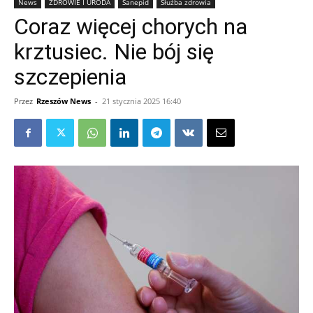
News
ZDROWIE I URODA
Sanepid
Służba zdrowia
Coraz więcej chorych na
krztusiec. Nie bój się
szczepienia
Przez
Rzeszów News
-
21 stycznia 2025 16:40