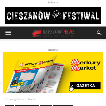
Reklama
Reklama
Strona główna
News