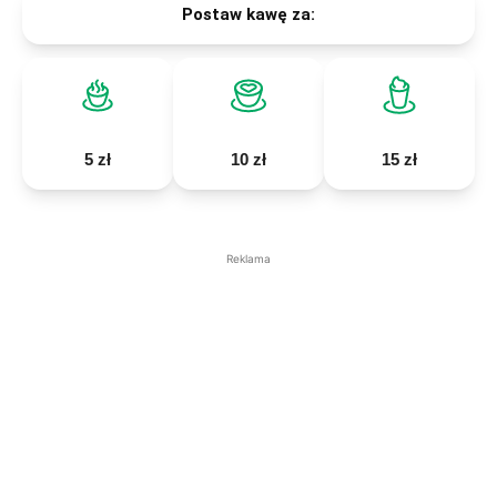
Postaw kawę za:
5 zł
10 zł
15 zł
Reklama