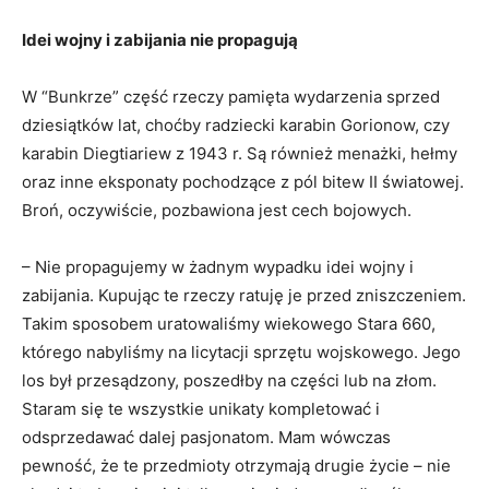
Idei wojny i zabijania nie propagują
W “Bunkrze” część rzeczy pamięta wydarzenia sprzed
dziesiątków lat, choćby radziecki karabin Gorionow, czy
karabin Diegtiariew z 1943 r. Są również menażki, hełmy
oraz inne eksponaty pochodzące z pól bitew II światowej.
Broń, oczywiście, pozbawiona jest cech bojowych.
– Nie propagujemy w żadnym wypadku idei wojny i
zabijania. Kupując te rzeczy ratuję je przed zniszczeniem.
Takim sposobem uratowaliśmy wiekowego Stara 660,
którego nabyliśmy na licytacji sprzętu wojskowego. Jego
los był przesądzony, poszedłby na części lub na złom.
Staram się te wszystkie unikaty kompletować i
odsprzedawać dalej pasjonatom. Mam wówczas
pewność, że te przedmioty otrzymają drugie życie – nie