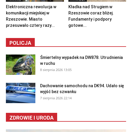
Elektroniczna rewolucja w
Kładka nad Strugiem w
komunikacji miejskiej w
Rzeszowie coraz bliżej.
Rzeszowie. Miasto
Fundamenty i podpory
przesuwało cztery razy...
gotowe...
POLICJA
Śmiertelny wypadek na DW878. Utrudnienia
w ruchu
8 sierpnia 2026 13:05
Dachowanie samochodu na DK94. Udało się
wyjść bez szwanku
7 sierpnia 2026 22:14
ZDROWIE I URODA