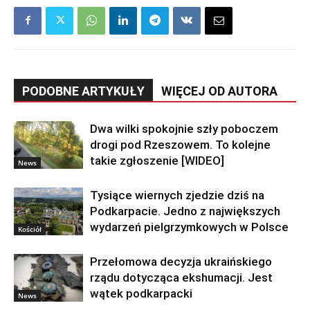
PODOBNE ARTYKUŁY
WIĘCEJ OD AUTORA
Dwa wilki spokojnie szły poboczem
drogi pod Rzeszowem. To kolejne
takie zgłoszenie [WIDEO]
News
Tysiące wiernych zjedzie dziś na
Podkarpacie. Jedno z największych
wydarzeń pielgrzymkowych w Polsce
Kościół
Przełomowa decyzja ukraińskiego
rządu dotycząca ekshumacji. Jest
wątek podkarpacki
News