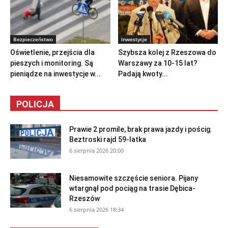
Bezpieczeństwo
Inwestycje
Oświetlenie, przejścia dla
Szybsza kolej z Rzeszowa do
pieszych i monitoring. Są
Warszawy za 10-15 lat?
pieniądze na inwestycje w...
Padają kwoty...
POLICJA
Prawie 2 promile, brak prawa jazdy i pościg.
Beztroski rajd 59-latka
6 sierpnia 2026 20:00
Niesamowite szczęście seniora. Pijany
wtargnął pod pociąg na trasie Dębica-
Rzeszów
6 sierpnia 2026 18:34