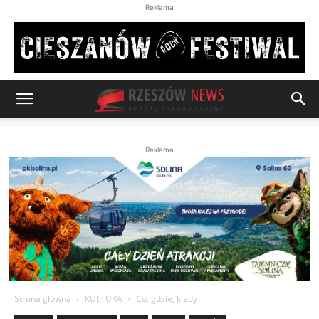
Reklama
Reklama
Strona główna
KULTURA
Co, gdzie, kiedy