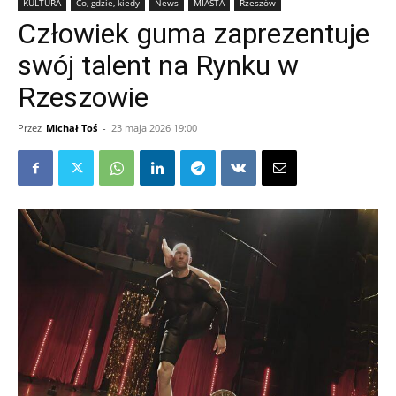
KULTURA
Co, gdzie, kiedy
News
MIASTA
Rzeszów
Człowiek guma zaprezentuje
swój talent na Rynku w
Rzeszowie
Przez
Michał Toś
-
23 maja 2026 19:00