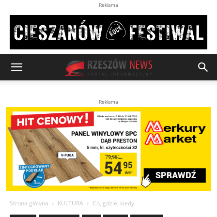
Reklama
Reklama
Strona główna
KULTURA
Co, gdzie, kiedy