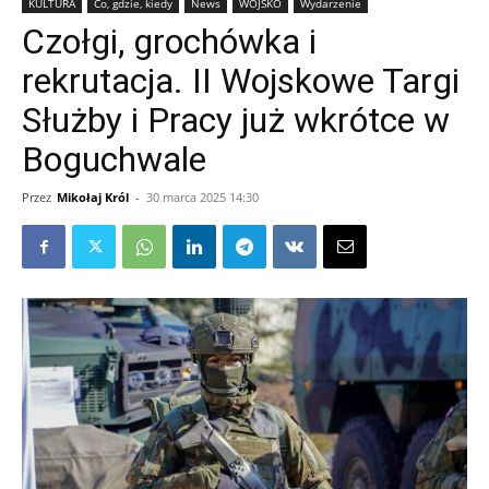
KULTURA
Co, gdzie, kiedy
News
WOJSKO
Wydarzenie
Czołgi, grochówka i
rekrutacja. II Wojskowe Targi
Służby i Pracy już wkrótce w
Boguchwale
Przez
Mikołaj Król
-
30 marca 2025 14:30