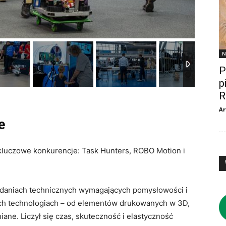
N
P
p
R
Ar
e
luczowe konkurencje: Task Hunters, ROBO Motion i
adaniach technicznych wymagających pomysłowości i
ch technologiach – od elementów drukowanych w 3D,
ne. Liczył się czas, skuteczność i elastyczność