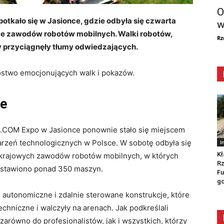
O
otkało się w Jasionce, gdzie odbyła się czwarta
w
ce zawodów robotów mobilnych. Walki robotów,
Rz
y przyciągnęły tłumy odwiedzających.
two emocjonujących walk i pokazów.
ge
COM Expo w Jasionce ponownie stało się miejscem
arzeń technologicznych w Polsce. W sobotę odbyła się
I
Kł
 krajowych zawodów robotów mobilnych, w których
Rz
wystawiono ponad 350 maszyn.
Fu
go
i autonomiczne i zdalnie sterowane konstrukcje, które
echniczne i walczyły na arenach. Jak podkreślali
arówno do profesjonalistów, jak i wszystkich, którzy