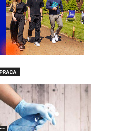
PRACA
ews