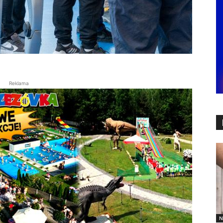
Reklama
N