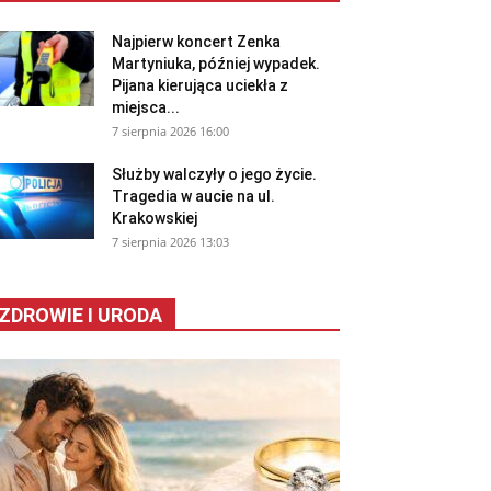
Najpierw koncert Zenka
Martyniuka, później wypadek.
Pijana kierująca uciekła z
miejsca...
7 sierpnia 2026 16:00
Służby walczyły o jego życie.
Tragedia w aucie na ul.
Krakowskiej
7 sierpnia 2026 13:03
ZDROWIE I URODA