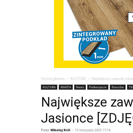
Strona główna
KULTURA
Największe zawody robot
KULTURA
MIASTA
News
Podkarpacie
Rzeszów
TE
Największe zaw
Jasionce [ZDJĘ
Przez
Mikołaj Król
-
15 listopada 2025 17:14