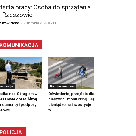
ferta pracy: Osoba do sprzątania
 Rzeszowie
eszów News
-
7 sierpnia 2026 06:11
KOMUNIKACJA
nwestycje
Bezpieczeństwo
adka nad Strugiem w
Oświetlenie, przejścia dla
eszowie coraz bliżej.
pieszych i monitoring. Są
ndamenty i podpory
pieniądze na inwestycje
towe...
w...
POLICJA