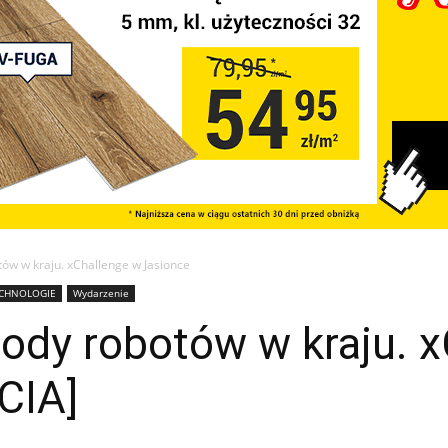
ów w kraju. xChallenge w Jasionce
CHNOLOGIE
Wydarzenie
ody robotów w kraju. x
CIA]