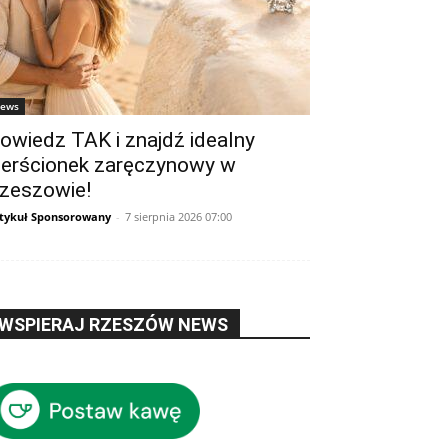
ews
owiedz TAK i znajdź idealny
ierścionek zaręczynowy w
zeszowie!
tykuł Sponsorowany
-
7 sierpnia 2026 07:00
WSPIERAJ RZESZÓW NEWS