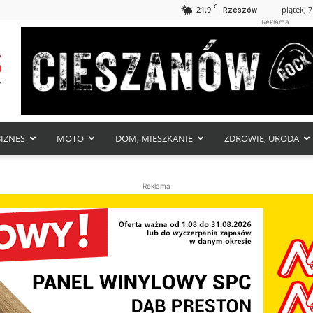
C
21.9
piątek, 7
Rzeszów
Reklama
BIZNES
MOTO
DOM, MIESZKANIE
ZDROWIE, URODA
Reklama