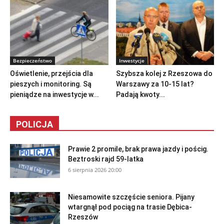
Bezpieczeństwo
Inwestycje
Oświetlenie, przejścia dla
Szybsza kolej z Rzeszowa do
pieszych i monitoring. Są
Warszawy za 10-15 lat?
pieniądze na inwestycje w...
Padają kwoty...
POLICJA
Prawie 2 promile, brak prawa jazdy i pościg.
Beztroski rajd 59-latka
6 sierpnia 2026 20:00
Niesamowite szczęście seniora. Pijany
wtargnął pod pociąg na trasie Dębica-
Rzeszów