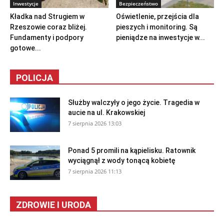
Inwestycje
Bezpieczeństwo
Kładka nad Strugiem w
Oświetlenie, przejścia dla
Rzeszowie coraz bliżej.
pieszych i monitoring. Są
Fundamenty i podpory
pieniądze na inwestycje w...
gotowe...
POLICJA
Służby walczyły o jego życie. Tragedia w
aucie na ul. Krakowskiej
7 sierpnia 2026 13:03
Ponad 5 promili na kąpielisku. Ratownik
wyciągnął z wody tonącą kobietę
7 sierpnia 2026 11:13
ZDROWIE I URODA