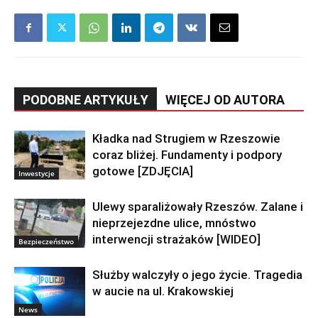
PODOBNE ARTYKUŁY
WIĘCEJ OD AUTORA
Kładka nad Strugiem w Rzeszowie
coraz bliżej. Fundamenty i podpory
gotowe [ZDJĘCIA]
Inwestycje
Ulewy sparaliżowały Rzeszów. Zalane i
nieprzejezdne ulice, mnóstwo
interwencji strażaków [WIDEO]
Bezpieczeństwo
Służby walczyły o jego życie. Tragedia
w aucie na ul. Krakowskiej
News