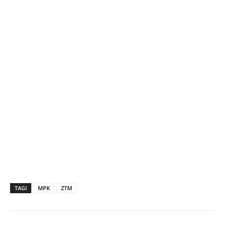
TAGI
MPK
ZTM