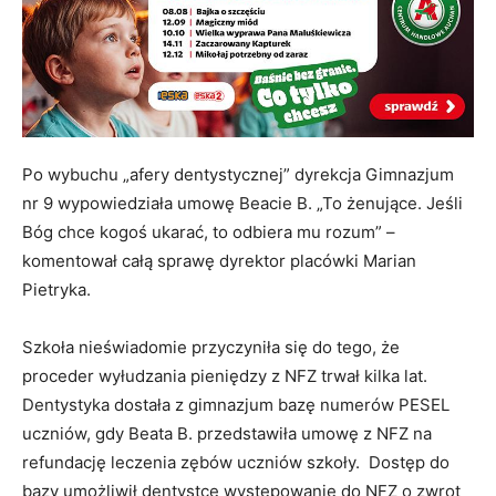
Po wybuchu „afery dentystycznej” dyrekcja Gimnazjum
nr 9 wypowiedziała umowę Beacie B. „To żenujące. Jeśli
Bóg chce kogoś ukarać, to odbiera mu rozum” –
komentował całą sprawę dyrektor placówki Marian
Pietryka.
Szkoła nieświadomie przyczyniła się do tego, że
proceder wyłudzania pieniędzy z NFZ trwał kilka lat.
Dentystyka dostała z gimnazjum bazę numerów PESEL
uczniów, gdy Beata B. przedstawiła umowę z NFZ na
refundację leczenia zębów uczniów szkoły. Dostęp do
bazy umożliwił dentystce występowanie do NFZ o zwrot