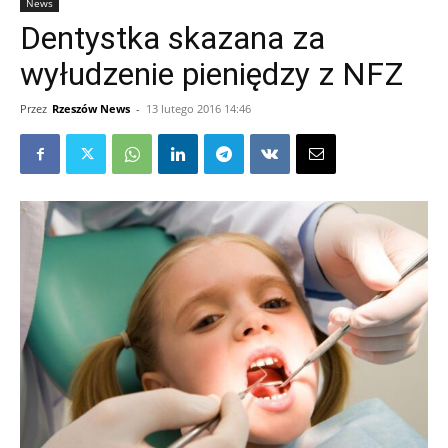
News
Dentystka skazana za
wyłudzenie pieniędzy z NFZ
Przez
Rzeszów News
-
13 lutego 2016 14:46