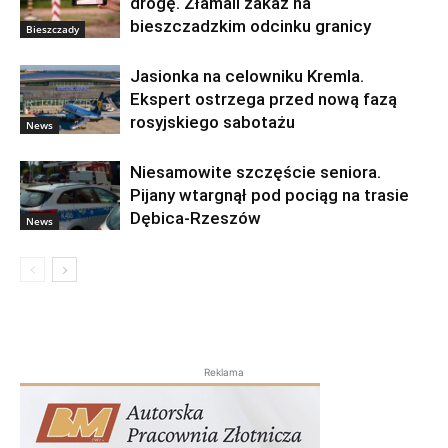
drogę. Złamali zakaz na
bieszczadzkim odcinku granicy
Bieszczady
Jasionka na celowniku Kremla.
Ekspert ostrzega przed nową fazą
rosyjskiego sabotażu
News
Niesamowite szczęście seniora.
Pijany wtargnął pod pociąg na trasie
Dębica-Rzeszów
News
Reklama