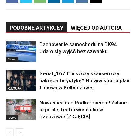
PODOBNE ARTYKUŁY
WIĘCEJ OD AUTORA
Dachowanie samochodu na DK94.
Udało się wyjść bez szwanku
News
Serial „1670” niszczy skansen czy
nakręca turystykę? Gorący spór o plan
filmowy w Kolbuszowej
KULTURA
Nawałnica nad Podkarpaciem! Zalane
szpitale, teatr i wiele ulic w
Rzeszowie [ZDJĘCIA]
News