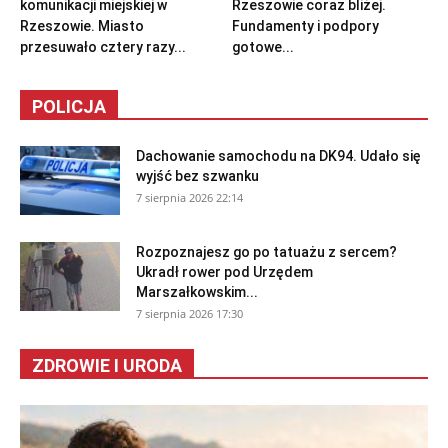
komunikacji miejskiej w
Rzeszowie coraz bliżej.
Rzeszowie. Miasto
Fundamenty i podpory
przesuwało cztery razy...
gotowe...
POLICJA
Dachowanie samochodu na DK94. Udało się
wyjść bez szwanku
7 sierpnia 2026 22:14
Rozpoznajesz go po tatuażu z sercem?
Ukradł rower pod Urzędem
Marszałkowskim...
7 sierpnia 2026 17:30
ZDROWIE I URODA