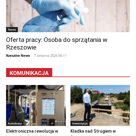
News
Oferta pracy: Osoba do sprzątania w
Rzeszowie
Rzeszów News
-
7 sierpnia 2026 06:11
KOMUNIKACJA
Autobusy
Inwestycje
Elektroniczna rewolucja w
Kładka nad Strugiem w