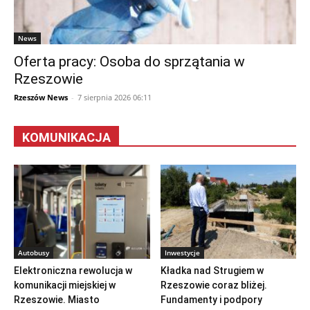
News
Oferta pracy: Osoba do sprzątania w
Rzeszowie
Rzeszów News
-
7 sierpnia 2026 06:11
KOMUNIKACJA
Autobusy
Inwestycje
Elektroniczna rewolucja w
Kładka nad Strugiem w
komunikacji miejskiej w
Rzeszowie coraz bliżej.
Rzeszowie. Miasto
Fundamenty i podpory