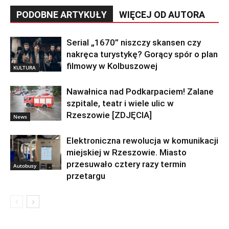
PODOBNE ARTYKUŁY
WIĘCEJ OD AUTORA
Serial „1670” niszczy skansen czy
nakręca turystykę? Gorący spór o plan
filmowy w Kolbuszowej
KULTURA
Nawałnica nad Podkarpaciem! Zalane
szpitale, teatr i wiele ulic w
Rzeszowie [ZDJĘCIA]
News
Elektroniczna rewolucja w komunikacji
miejskiej w Rzeszowie. Miasto
przesuwało cztery razy termin
Autobusy
przetargu