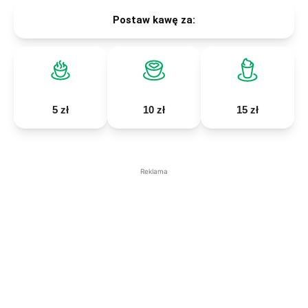
Postaw kawę za:
5 zł
10 zł
15 zł
Reklama