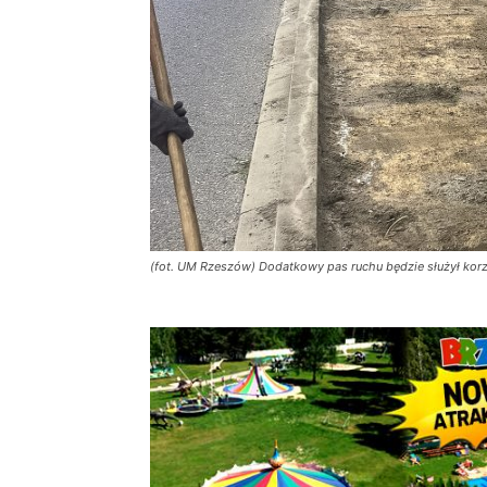
(fot. UM Rzeszów) Dodatkowy pas ruchu będzie służył kor