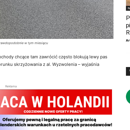
N
P
p
R
Ar
 prawdopodobnie w tym miesiącu
ochody chcące tam zawrócić często blokują lewy pas
ierunku skrzyżowania z al. Wyzwolenia – wyjaśnia
Reklama