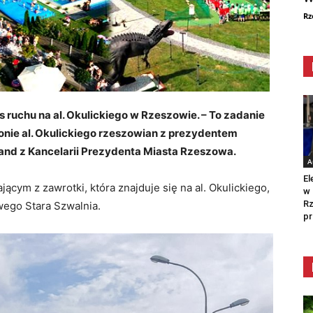
Rz
 ruchu na al. Okulickiego w Rzeszowie. – To zadanie
nie al. Okulickiego rzeszowian z prezydentem
nand z Kancelarii Prezydenta Miasta Rzeszowa.
A
El
ącym z zawrotki, która znajduje się na al. Okulickiego,
w 
Rz
wego Stara Szwalnia.
pr