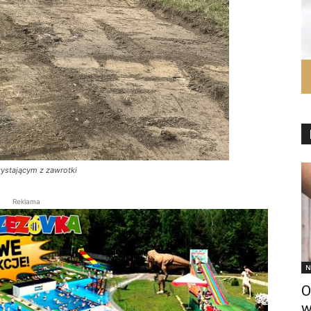
zystającym z zawrotki
Reklama
N
O
w