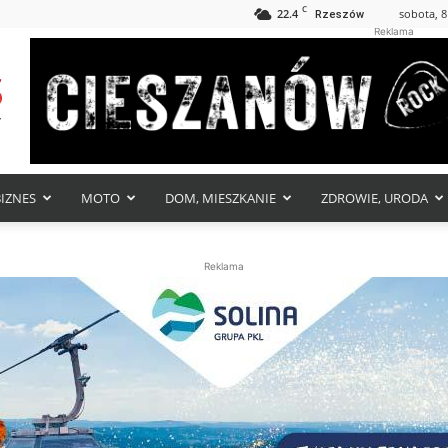
C
22.4
sobota, 8
Rzeszów
Reklama
BIZNES
MOTO
DOM, MIESZKANIE
ZDROWIE, URODA
Reklama