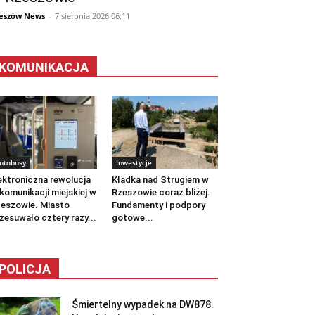
eszów News
-
7 sierpnia 2026 06:11
KOMUNIKACJA
utobusy
Inwestycje
ektroniczna rewolucja
Kładka nad Strugiem w
komunikacji miejskiej w
Rzeszowie coraz bliżej.
eszowie. Miasto
Fundamenty i podpory
zesuwało cztery razy...
gotowe...
POLICJA
Śmiertelny wypadek na DW878.