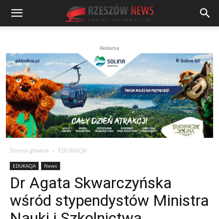
Reklama
Strona główna
EDUKACJA
EDUKACJA
News
Dr Agata Skwarczyńska
wśród stypendystów Ministra
Nauki i Szkolnictwa