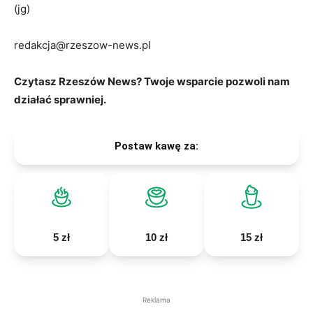
(jg)
redakcja@rzeszow-news.pl
Czytasz Rzeszów News? Twoje wsparcie pozwoli nam
działać sprawniej.
Postaw kawę za:
5 zł
10 zł
15 zł
Reklama