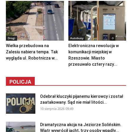
Drogi
Autobusy
Wielka przebudowa na
Elektroniczna rewolucja w
Zalesiu nabiera tempa. Tak
komunikacji miejskiej w
wygląda ul. Robotnicza w...
Rzeszowie. Miasto
przesuwało cztery razy...
POLICJA
Odebrał kluczyki pijanemu kierowcy i został
zaatakowany. Sąd nie miał litości...
10 sierpnia 2026 09:49
Dramatyczna akcja na Jeziorze Solińskim.
Wiatr wywrócił jacht, trzy osoby wpadły...