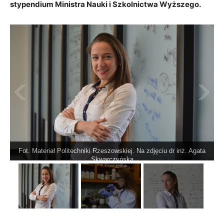
stypendium Ministra Nauki i Szkolnictwa Wyższego.
Fot. Materiał Politechniki Rzeszowskiej. Na zdjęciu dr inż. Agata
1
/
3
Skwarczyńska