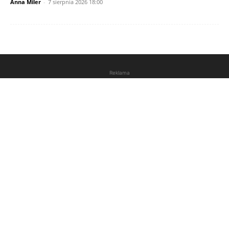
Anna Miler
-
7 sierpnia 2026 18:00
Reklama