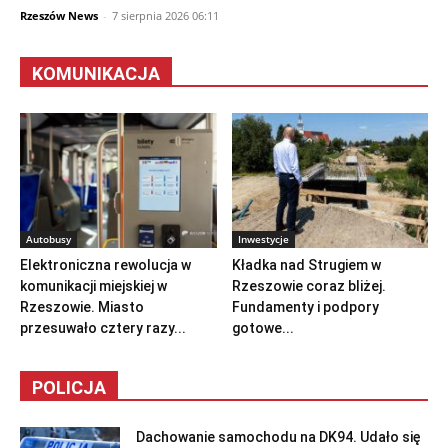
Rzeszów News
-
7 sierpnia 2026 06:11
KOMUNIKACJA
Autobusy
Inwestycje
Elektroniczna rewolucja w
Kładka nad Strugiem w
komunikacji miejskiej w
Rzeszowie coraz bliżej.
Rzeszowie. Miasto
Fundamenty i podpory
przesuwało cztery razy...
gotowe...
POLICJA
Dachowanie samochodu na DK94. Udało się