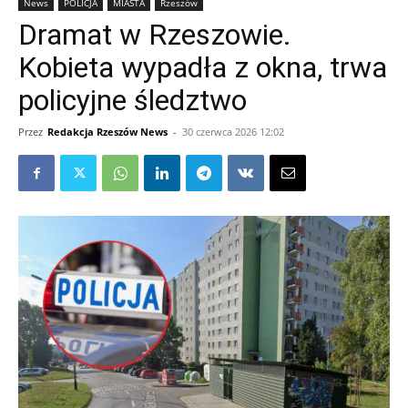
News
POLICJA
MIASTA
Rzeszów
Dramat w Rzeszowie.
Kobieta wypadła z okna, trwa
policyjne śledztwo
Przez
Redakcja Rzeszów News
-
30 czerwca 2026 12:02