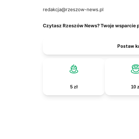
redakcja@rzeszow-news.pl
Czytasz Rzeszów News? Twoje wsparcie po
Postaw k
5 zł
10 z