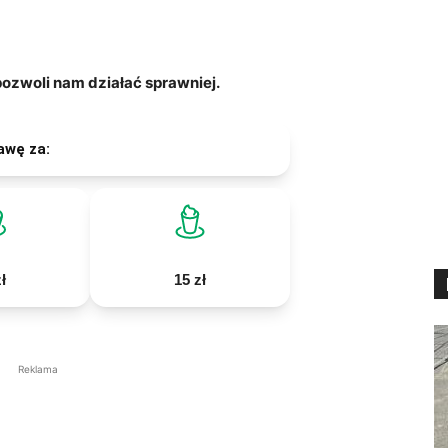
zwoli nam działać sprawniej.
awę za:
ł
15 zł
Reklama