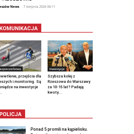
eszów News
-
7 sierpnia 2026 06:11
KOMUNIKACJA
ezpieczeństwo
Inwestycje
wietlenie, przejścia dla
Szybsza kolej z
eszych i monitoring. Są
Rzeszowa do Warszawy
eniądze na inwestycje
za 10-15 lat? Padają
..
kwoty...
POLICJA
Ponad 5 promili na kąpielisku.