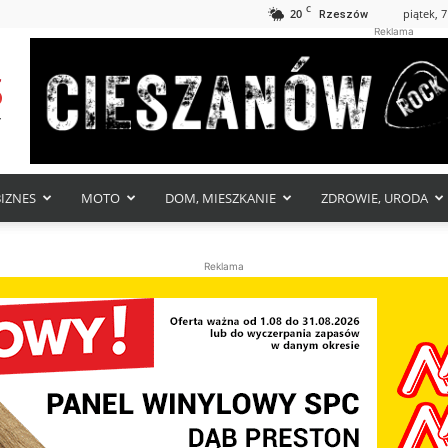
C
20
piątek, 7
Rzeszów
Reklama
BIZNES
MOTO
DOM, MIESZKANIE
ZDROWIE, URODA
Reklama