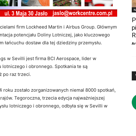
N
P
awicielami firm Lockheed Martin i Airbus Group. Głównym
p
R
ntacja potencjału Doliny Lotniczej, jako kluczowego
 łańcuchu dostaw dla tej dziedziny przemysłu.
Ar
 w Sevilli jest firma BCI Aerospace, lider w
lotniczego i obronnego. Spotkania te są
 po raz trzeci.
14 roku zostało zorganizowanych niemal 8000 spotkań,
rajów. Tegoroczna, trzecia edycja najważniejszej
słu lotniczego i obronnego, odbyła się w Sevilli w