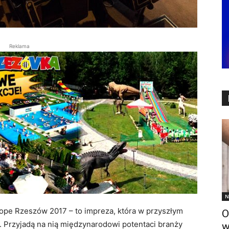
Reklama
N
ope Rzeszów 2017 – to impreza, która w przyszłym
O
 Przyjadą na nią międzynarodowi potentaci branży
w