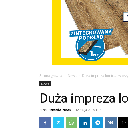
Strona główna
News
Duża impreza lotnicza w prz
News
Duża impreza l
Przez
Rzeszów News
-
12 maja 2016 11:44