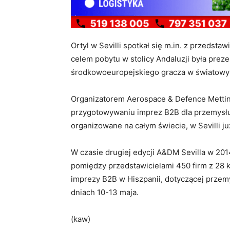
Ortyl w Sevilli spotkał się m.in. z przedst
celem pobytu w stolicy Andaluzji była preze
środkowoeuropejskiego gracza w światowym
Organizatorem Aerospace & Defence Mettings
przygotowywaniu imprez B2B dla przemysłu 
organizowane na całym świecie, w Sevilli już
W czasie drugiej edycji A&DM Sevilla w 20
pomiędzy przedstawicielami 450 firm z 28 k
imprezy B2B w Hiszpanii, dotyczącej przemy
dniach 10-13 maja.
(kaw)