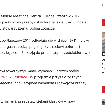
Rz
Defense Meetings Central Europe Rzeszów 2017
packi, który przebywał w hiszpańskiej Sevilli, gdzie
 stowarzyszeniu Dolina Lotnicza.
ope Rzeszów 2017 odbędzie się w dniach 9-11 maja w
targach spotkają się międzynarodowi potentaci
reza będzie też okazją do prezentacji przedsiębiorstw z
B
Oś
pi
pi
owi towarzyszył Kamil Szymański, prezes spółki
w.
a CWK w Jasionce
. W programie przyszłorocznych
święcone innowacyjnym badaniom i rozwojowi branży
 z firmami, przedstawicielami klastrów – mówi