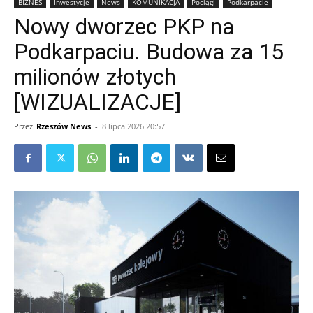
BIZNES
Inwestycje
News
KOMUNIKACJA
Pociągi
Podkarpacie
Nowy dworzec PKP na
Podkarpaciu. Budowa za 15
milionów złotych
[WIZUALIZACJE]
Przez
Rzeszów News
-
8 lipca 2026 20:57