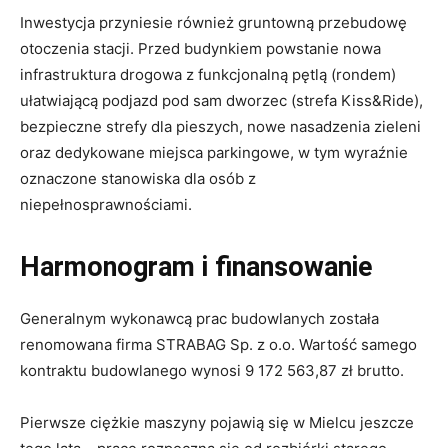
otoczenia stacji. Przed budynkiem powstanie nowa
infrastruktura drogowa z funkcjonalną pętlą (rondem)
ułatwiającą podjazd pod sam dworzec (strefa Kiss&Ride),
bezpieczne strefy dla pieszych, nowe nasadzenia zieleni
oraz dedykowane miejsca parkingowe, w tym wyraźnie
oznaczone stanowiska dla osób z
niepełnosprawnościami.
Harmonogram i finansowanie
Generalnym wykonawcą prac budowlanych została
renomowana firma STRABAG Sp. z o.o. Wartość samego
kontraktu budowlanego wynosi 9 172 563,87 zł brutto.
Pierwsze ciężkie maszyny pojawią się w Mielcu jeszcze
tego lata – prace rozpoczną się od rozbiórki starego,
niszczejącego budynku. Finał budowy nowego dworca