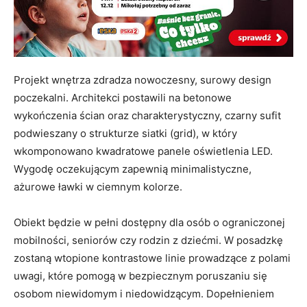
Projekt wnętrza zdradza nowoczesny, surowy design
poczekalni. Architekci postawili na betonowe
wykończenia ścian oraz charakterystyczny, czarny sufit
podwieszany o strukturze siatki (grid), w który
wkomponowano kwadratowe panele oświetlenia LED.
Wygodę oczekującym zapewnią minimalistyczne,
ażurowe ławki w ciemnym kolorze.
Obiekt będzie w pełni dostępny dla osób o ograniczonej
mobilności, seniorów czy rodzin z dziećmi. W posadzkę
zostaną wtopione kontrastowe linie prowadzące z polami
uwagi, które pomogą w bezpiecznym poruszaniu się
osobom niewidomym i niedowidzącym. Dopełnieniem
systemów dostępności będą plany dotykowe dworca,
oznaczenia w alfabecie Braille’a oraz nowoczesny,