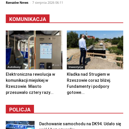
KOMUNIKACJA
Autobusy
Inwestycje
Elektroniczna rewolucja w
Kładka nad Strugiem w
komunikacji miejskiej w
Rzeszowie coraz bliżej.
Rzeszowie. Miasto
Fundamenty i podpory
przesuwało cztery razy...
gotowe...
POLICJA
Dachowanie samochodu na DK94. Udało się
wyjść bez szwanku
7 sierpnia 2026 22:14