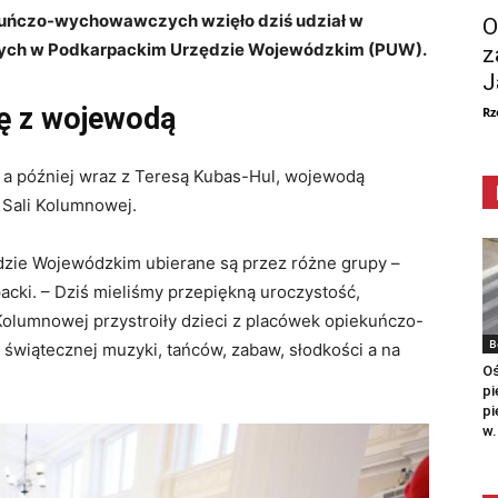
ekuńczo-wychowawczych wzięło dziś udział w
O
ych w Podkarpackim Urzędzie Wojewódzkim (PUW).
z
J
kę z wojewodą
Rz
 a później wraz z Teresą Kubas-Hul, wojewodą
 Sali Kolumnowej.
dzie Wojewódzkim ubierane są przez różne grupy –
ki. – Dziś mieliśmy przepiękną uroczystość,
Kolumnowej przystroiły dzieci z placówek opiekuńczo-
B
wiątecznej muzyki, tańców, zabaw, słodkości a na
Oś
pi
pi
w.