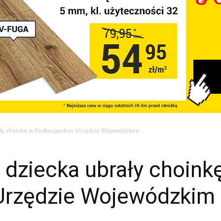
ały choinkę w Podkarpackim Urzędzie Wojewódzkim
 dziecka ubrały choink
Urzędzie Wojewódzkim 