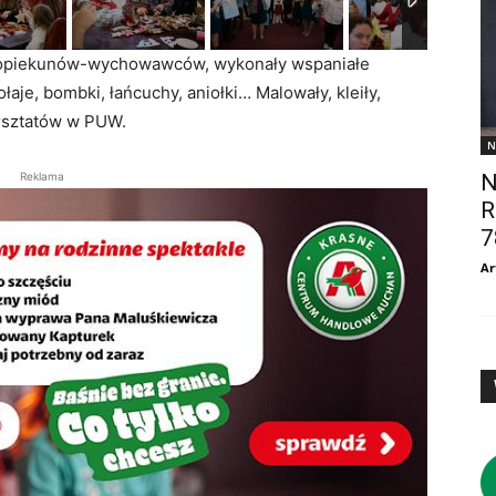
em opiekunów-wychowawców, wykonały wspaniałe
łaje, bombki, łańcuchy, aniołki… Malowały, kleiły,
arsztatów w PUW.
N
Reklama
N
R
7
Ar