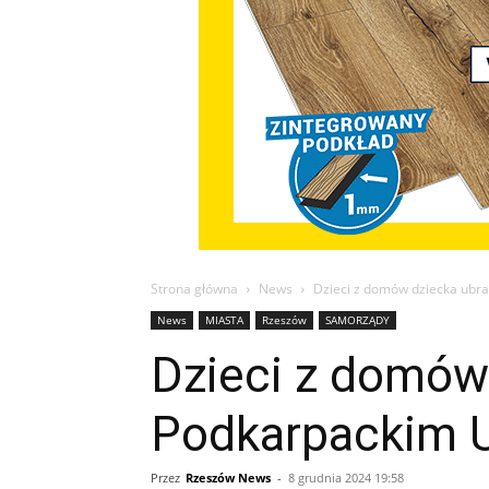
Strona główna
News
Dzieci z domów dziecka ubr
News
MIASTA
Rzeszów
SAMORZĄDY
Dzieci z domów
Podkarpackim 
Przez
Rzeszów News
-
8 grudnia 2024 19:58