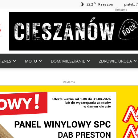
C
22.2
piątek, 7
Rzeszów
Reklama
BIZNES
MOTO
DOM, MIESZKANIE
ZDROWIE, URODA
Reklama