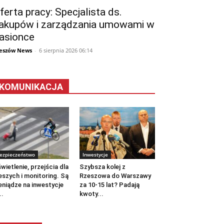
ferta pracy: Specjalista ds.
akupów i zarządzania umowami w
asionce
eszów News
-
6 sierpnia 2026 06:14
KOMUNIKACJA
ezpieczeństwo
Inwestycje
wietlenie, przejścia dla
Szybsza kolej z
eszych i monitoring. Są
Rzeszowa do Warszawy
eniądze na inwestycje
za 10-15 lat? Padają
..
kwoty...