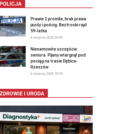
POLICJA
Prawie 2 promile, brak prawa
jazdy i pościg. Beztroski rajd
59-latka
6 sierpnia 2026 20:00
Niesamowite szczęście
seniora. Pijany wtargnął pod
pociąg na trasie Dębica-
Rzeszów
6 sierpnia 2026 18:34
ZDROWIE I URODA