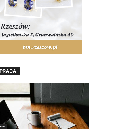
PRACA
ews