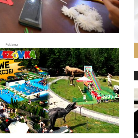
Reklama
N