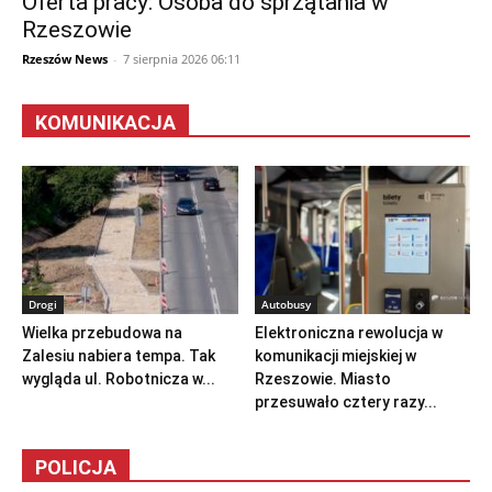
Oferta pracy: Osoba do sprzątania w
Rzeszowie
Rzeszów News
-
7 sierpnia 2026 06:11
KOMUNIKACJA
Drogi
Autobusy
Wielka przebudowa na
Elektroniczna rewolucja w
Zalesiu nabiera tempa. Tak
komunikacji miejskiej w
wygląda ul. Robotnicza w...
Rzeszowie. Miasto
przesuwało cztery razy...
POLICJA