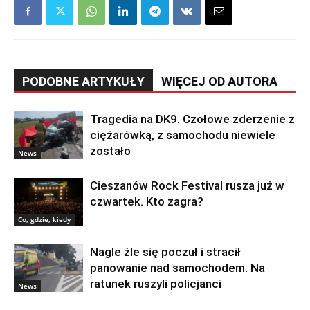
PODOBNE ARTYKUŁY
WIĘCEJ OD AUTORA
Tragedia na DK9. Czołowe zderzenie z
ciężarówką, z samochodu niewiele
zostało
News
Cieszanów Rock Festival rusza już w
czwartek. Kto zagra?
Co, gdzie, kiedy
Nagle źle się poczuł i stracił
panowanie nad samochodem. Na
ratunek ruszyli policjanci
News