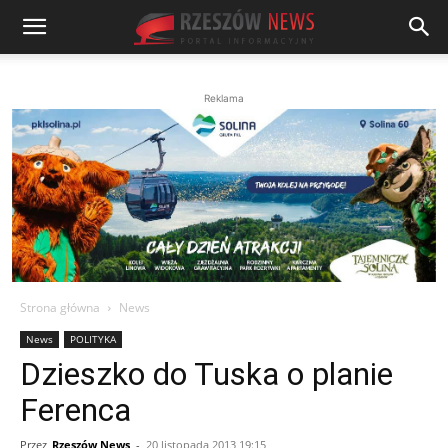
Reklama
Strona główna
News
News
POLITYKA
Dzieszko do Tuska o planie
Ferenca
Przez
Rzeszów News
-
20 listopada 2013 19:15