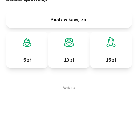
Postaw kawę za:
5 zł
10 zł
15 zł
Reklama