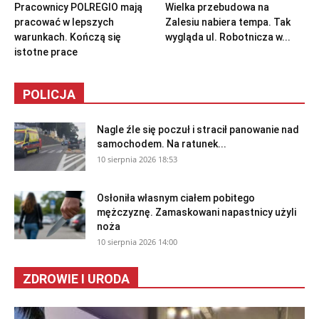
Pracownicy POLREGIO mają
Wielka przebudowa na
pracować w lepszych
Zalesiu nabiera tempa. Tak
warunkach. Kończą się
wygląda ul. Robotnicza w...
istotne prace
POLICJA
Nagle źle się poczuł i stracił panowanie nad
samochodem. Na ratunek...
10 sierpnia 2026 18:53
Osłoniła własnym ciałem pobitego
mężczyznę. Zamaskowani napastnicy użyli
noża
10 sierpnia 2026 14:00
ZDROWIE I URODA