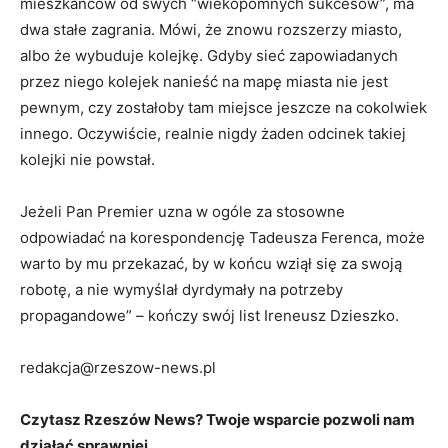
mieszkańców od swych “wiekopomnych sukcesów”, ma
dwa stałe zagrania. Mówi, że znowu rozszerzy miasto,
albo że wybuduje kolejkę. Gdyby sieć zapowiadanych
przez niego kolejek nanieść na mapę miasta nie jest
pewnym, czy zostałoby tam miejsce jeszcze na cokolwiek
innego. Oczywiście, realnie nigdy żaden odcinek takiej
kolejki nie powstał.
Jeżeli Pan Premier uzna w ogóle za stosowne
odpowiadać na korespondencję Tadeusza Ferenca, może
warto by mu przekazać, by w końcu wziął się za swoją
robotę, a nie wymyślał dyrdymały na potrzeby
propagandowe” – kończy swój list Ireneusz Dzieszko.
redakcja@rzeszow-news.pl
Czytasz Rzeszów News? Twoje wsparcie pozwoli nam
działać sprawniej.