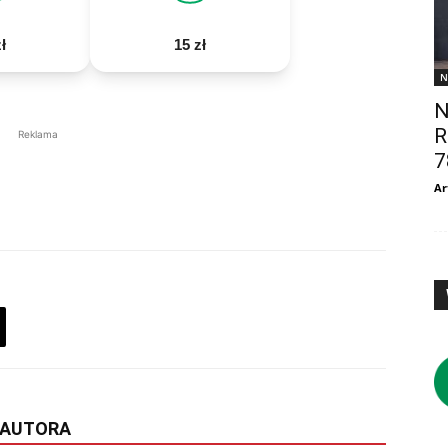
ł
15 zł
N
N
R
Reklama
7
Ar
 AUTORA