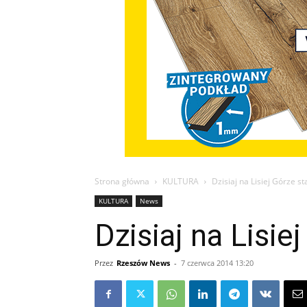
Strona główna
KULTURA
Dzisiaj na Lisiej Górze st
KULTURA
News
Dzisiaj na Lisie
Przez
Rzeszów News
-
7 czerwca 2014 13:20