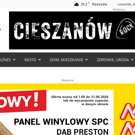
C
25.2
czwartek, 6
Rzeszów
Reklama
BIZNES
MOTO
DOM, MIESZKANIE
ZDROWIE, URODA
Reklama