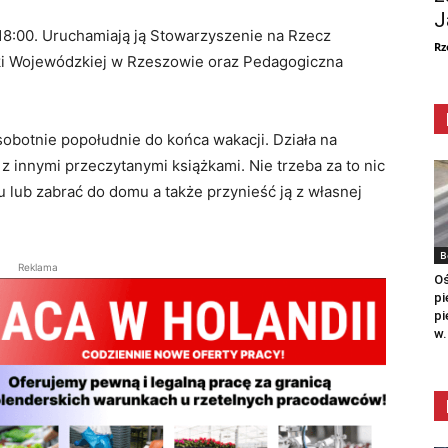
J
18:00. Uruchamiają ją Stowarzyszenie na Rzecz
Rz
eki Wojewódzkiej w Rzeszowie oraz Pedagogiczna
obotnie popołudnie do końca wakacji. Działa na
 z innymi przeczytanymi książkami. Nie trzeba za to nic
u lub zabrać do domu a także przynieść ją z własnej
B
Reklama
Oś
pi
pi
w.