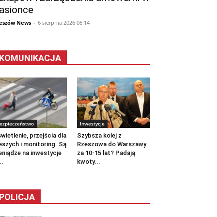
asionce
eszów News
-
6 sierpnia 2026 06:14
KOMUNIKACJA
ezpieczeństwo
Inwestycje
wietlenie, przejścia dla
Szybsza kolej z
eszych i monitoring. Są
Rzeszowa do Warszawy
eniądze na inwestycje
za 10-15 lat? Padają
..
kwoty...
POLICJA