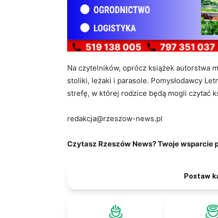
Na czytelników, oprócz książek autorstwa m
stoliki, leżaki i parasole. Pomysłodawcy Let
strefę, w której rodzice będą mogli czytać k
redakcja@rzeszow-news.pl
Czytasz Rzeszów News? Twoje wsparcie po
Postaw k