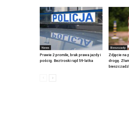
News
Bieszczady
Prawie 2 promile, brak prawa jazdy i
Zdjęcie na 
pościg. Beztroski rajd 59-latka
drogę. Złam
bieszczadz