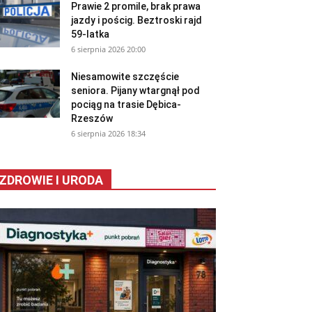
Prawie 2 promile, brak prawa
jazdy i pościg. Beztroski rajd
59-latka
6 sierpnia 2026 20:00
Niesamowite szczęście
seniora. Pijany wtargnął pod
pociąg na trasie Dębica-
Rzeszów
6 sierpnia 2026 18:34
ZDROWIE I URODA