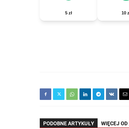
5 zł
10 z
PODOBNE ARTYKUŁY
WIĘCEJ OD