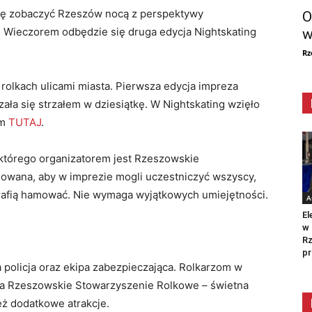
zję zobaczyć Rzeszów nocą z perspektywy
O
 Wieczorem odbędzie się druga edycja Nightskating
w
Rz
rolkach ulicami miasta. Pierwsza edycja impreza
zała się strzałem w dziesiątkę. W Nightskating wzięło
ym
TUTAJ
.
 którego organizatorem jest Rzeszowskie
nowana, aby w imprezie mogli uczestniczyć wszyscy,
otrafią hamować. Nie wymaga wyjątkowych umiejętności.
A
El
w 
Rz
pr
 policja oraz ekipa zabezpieczająca. Rolkarzom w
nia Rzeszowskie Stowarzyszenie Rolkowe – świetna
eż dodatkowe atrakcje.