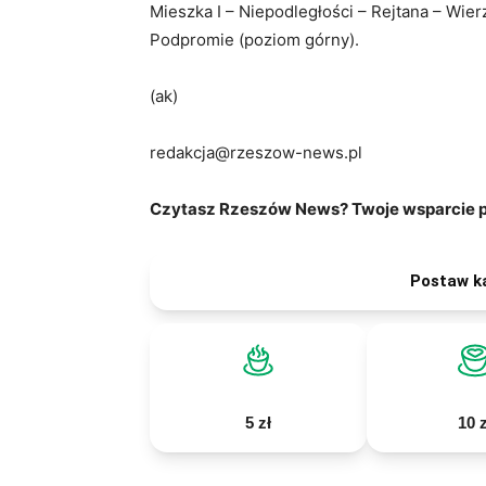
Mieszka I – Niepodległości – Rejtana – Wie
Podpromie (poziom górny).
(ak)
redakcja@rzeszow-news.pl
Czytasz Rzeszów News? Twoje wsparcie po
Postaw k
5 zł
10 z