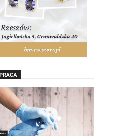
PRACA
ews