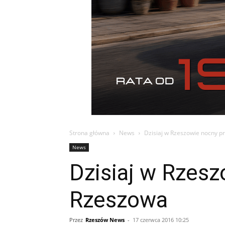
Strona główna
News
Dzisiaj w Rzeszowie nocny p
News
Dzisiaj w Rzesz
Rzeszowa
Przez
Rzeszów News
-
17 czerwca 2016 10:25