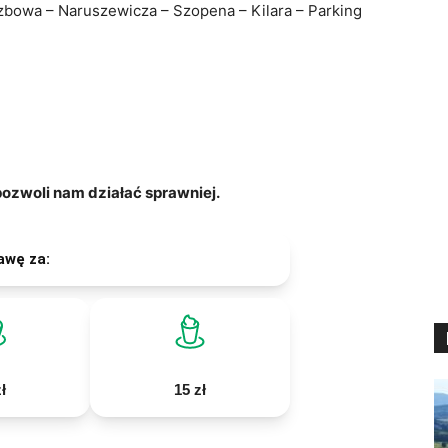
rzbowa – Naruszewicza – Szopena – Kilara – Parking
zwoli nam działać sprawniej.
awę za:
ł
15 zł