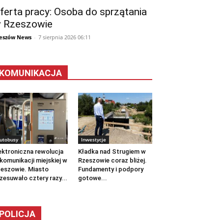
ferta pracy: Osoba do sprzątania
 Rzeszowie
eszów News
-
7 sierpnia 2026 06:11
KOMUNIKACJA
utobusy
Inwestycje
ektroniczna rewolucja
Kładka nad Strugiem w
komunikacji miejskiej w
Rzeszowie coraz bliżej.
eszowie. Miasto
Fundamenty i podpory
zesuwało cztery razy...
gotowe...
POLICJA