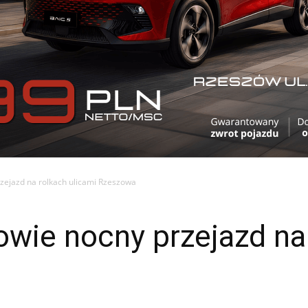
rzejazd na rolkach ulicami Rzeszowa
owie nocny przejazd na