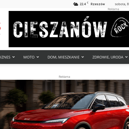
C
22.4
sobota, 8
Rzeszów
Reklama
BIZNES
MOTO
DOM, MIESZKANIE
ZDROWIE, URODA
Reklama