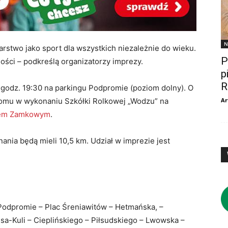
N
rstwo jako sport dla wszystkich niezależnie do wieku.
P
ości – podkreślą organizatorzy imprezy.
p
R
o godz. 19:30 na parkingu Podpromie (poziom dolny). O
alomu w wykonaniu Szkółki Rolkowej „Wodzu” na
Ar
tem Zamkowym
.
ania będą mieli 10,5 km. Udział w imprezie jest
 Podpromie – Plac Śreniawitów – Hetmańska, –
a-Kuli – Cieplińskiego – Piłsudskiego – Lwowska –