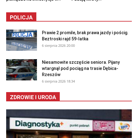
POLICJA
Prawie 2 promile, brak prawa jazdy i pościg.
Beztroski rajd 59-latka
6 sierpnia 2026 20:00
Niesamowite szczęście seniora. Pijany
wtargnął pod pociąg na trasie Dębica-
Rzeszów
6 sierpnia 2026 18:34
ZDROWIE I URODA