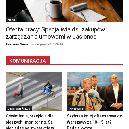
News
Oferta pracy: Specjalista ds. zakupów i
zarządzania umowami w Jasionce
Rzeszów News
-
6 sierpnia 2026 06:14
KOMUNIKACJA
Bezpieczeństwo
Inwestycje
Oświetlenie, przejścia dla
Szybsza kolej z Rzeszowa do
pieszych i monitoring. Są
Warszawy za 10-15 lat?
pieniądze na inwestycje w...
Padają kwoty...