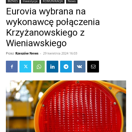
BIZNES
Inwestycje
KOMUNIKACJA
News
Eurovia wybrana na
wykonawcę połączenia
Krzyżanowskiego z
Wieniawskiego
Przez
Rzeszów News
-
29 kwietnia 2024 16:03