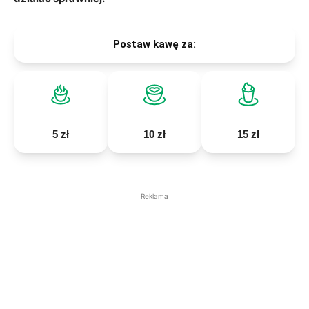
Postaw kawę za:
5 zł
10 zł
15 zł
Reklama