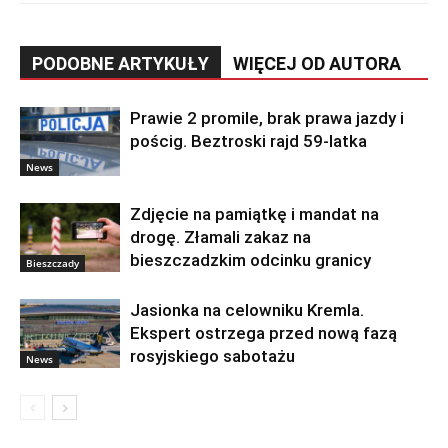
PODOBNE ARTYKUŁY
WIĘCEJ OD AUTORA
Prawie 2 promile, brak prawa jazdy i
pościg. Beztroski rajd 59-latka
News
Zdjęcie na pamiątkę i mandat na
drogę. Złamali zakaz na
bieszczadzkim odcinku granicy
Bieszczady
Jasionka na celowniku Kremla.
Ekspert ostrzega przed nową fazą
rosyjskiego sabotażu
News