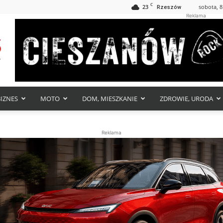
C
23
sobota, 8
Rzeszów
Reklama
BIZNES
MOTO
DOM, MIESZKANIE
ZDROWIE, URODA
Reklama