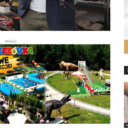
Reklama
N