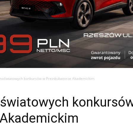
ólnoświatowych konkursów w Preinkubatorze Akademickim
noświatowych konkursó
 Akademickim