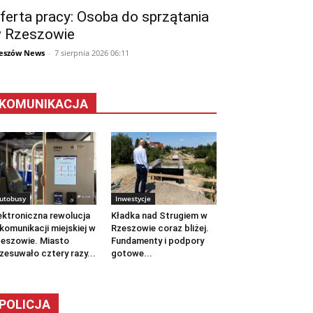
ferta pracy: Osoba do sprzątania
 Rzeszowie
eszów News
-
7 sierpnia 2026 06:11
KOMUNIKACJA
utobusy
Inwestycje
ektroniczna rewolucja
Kładka nad Strugiem w
komunikacji miejskiej w
Rzeszowie coraz bliżej.
eszowie. Miasto
Fundamenty i podpory
zesuwało cztery razy...
gotowe...
POLICJA