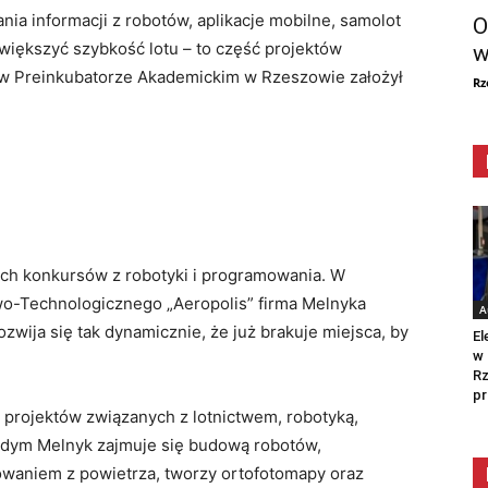
ia informacji z robotów, aplikacje mobilne, samolot
O
większyć szybkość lotu – to część projektów
w
 w Preinkubatorze Akademickim w Rzeszowie założył
Rz
ych konkursów z robotyki i programowania. W
o-Technologicznego „Aeropolis” firma Melnyka
A
zwija się tak dynamicznie, że już brakuje miejsca, by
El
w 
Rz
pr
ł projektów związanych z lotnictwem, robotyką,
Vadym Melnyk zajmuje się budową robotów,
owaniem z powietrza, tworzy ortofotomapy oraz