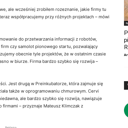
, ale wcześniej zrobiłem rozeznanie, jakie firmy tu
 teraz współpracujemy przy różnych projektach – mówi
N
P
ramowanie do przetwarzania informacji z robotów,
p
R
h firm czy samolot pionowego startu, pozwalający
izujemy obecnie tyle projektów, że w ostatnim czasie
Ar
iasno w biurze. Firma bardzo szybko się rozwija –
ci. Jest drugą w Preinkubatorze, która zajmuje się
działa także w oprogramowaniu chmurowym. Cervi
iedawna, ale bardzo szybko się rozwija, nawiązuje
to firmami – przyznaje Mateusz Klimczak z
Reklama