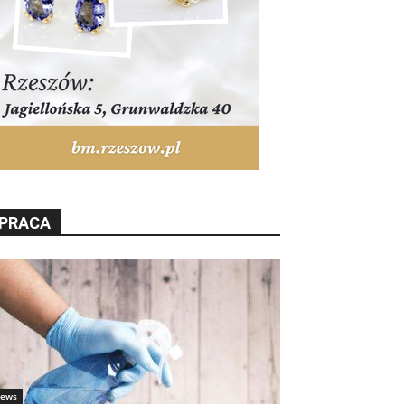
PRACA
ews