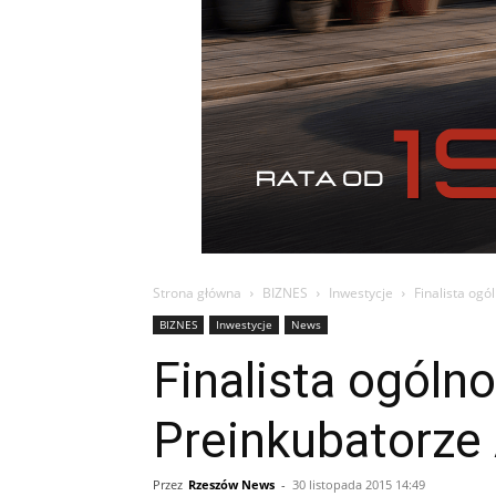
Strona główna
BIZNES
Inwestycje
Finalista og
BIZNES
Inwestycje
News
Finalista ogól
Preinkubatorze
Przez
Rzeszów News
-
30 listopada 2015 14:49