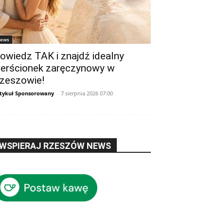
ews
owiedz TAK i znajdź idealny
ierścionek zaręczynowy w
zeszowie!
tykuł Sponsorowany
-
7 sierpnia 2026 07:00
WSPIERAJ RZESZÓW NEWS