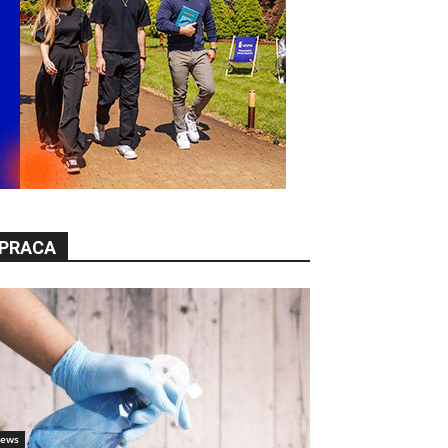
PRACA
ews