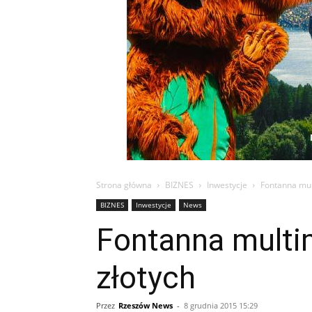
Strona główna
BIZNES
Inwestycje
Fontanna mult
BIZNES
Inwestycje
News
Fontanna multim
złotych
Przez
Rzeszów News
-
8 grudnia 2015 15:29