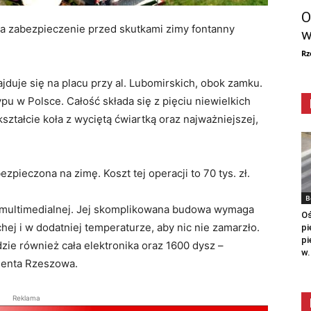
O
na zabezpieczenie przed skutkami zimy fontanny
w
Rz
jduje się na placu przy al. Lubomirskich, obok zamku.
ypu w Polsce. Całość składa się z pięciu niewielkich
ształcie koła z wyciętą ćwiartką oraz najważniejszej,
pieczona na zimę. Koszt tej operacji to 70 tys. zł.
B
multimedialnej. Jej skomplikowana budowa wymaga
Oś
ej i w dodatniej temperaturze, aby nic nie zamarzło.
pi
pi
ie również cała elektronika oraz 1600 dysz –
w.
ydenta Rzeszowa.
Reklama