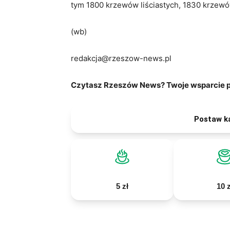
tym 1800 krzewów liściastych, 1830 krzewów
(wb)
redakcja@rzeszow-news.pl
Czytasz Rzeszów News? Twoje wsparcie po
Postaw k
5 zł
10 z