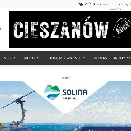
C
20
piątek, 7
Rzeszów
Reklama
BIZNES
MOTO
DOM, MIESZKANIE
ZDROWIE, URODA
Reklama