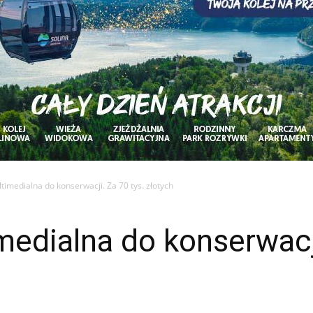
imedialna do konserwacji. Za 70 tys. złotych
edialna do konserwacji