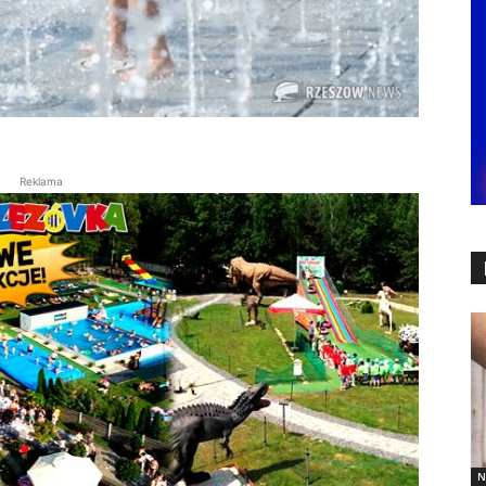
Reklama
N