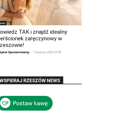
ews
owiedz TAK i znajdź idealny
ierścionek zaręczynowy w
zeszowie!
tykuł Sponsorowany
-
7 sierpnia 2026 07:00
WSPIERAJ RZESZÓW NEWS