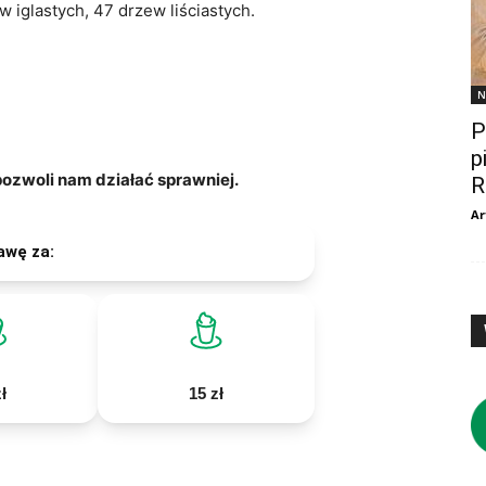
 iglastych, 47 drzew liściastych.
N
P
p
zwoli nam działać sprawniej.
R
Ar
awę za:
ł
15 zł