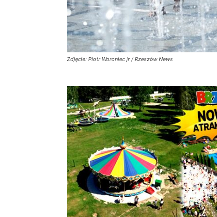
Zdjęcie: Piotr Woroniec jr / Rzeszów News