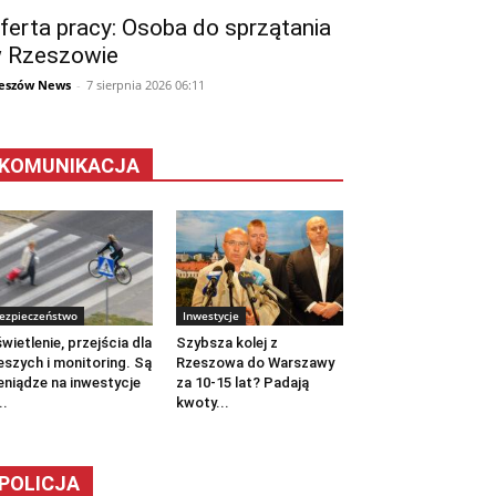
ferta pracy: Osoba do sprzątania
 Rzeszowie
eszów News
-
7 sierpnia 2026 06:11
KOMUNIKACJA
ezpieczeństwo
Inwestycje
wietlenie, przejścia dla
Szybsza kolej z
eszych i monitoring. Są
Rzeszowa do Warszawy
eniądze na inwestycje
za 10-15 lat? Padają
..
kwoty...
POLICJA