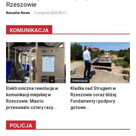
Rzeszowie
Rzeszów News
-
7 sierpnia 2026 06:11
KOMUNIKACJA
Autobusy
Inwestycje
Elektroniczna rewolucja w
Kładka nad Strugiem w
komunikacji miejskiej w
Rzeszowie coraz bliżej.
Rzeszowie. Miasto
Fundamenty i podpory
przesuwało cztery razy...
gotowe...
POLICJA