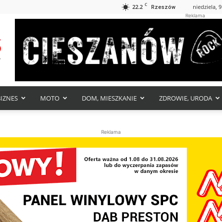
C
22.2
niedziela, 9
Rzeszów
Reklama
BIZNES
MOTO
DOM, MIESZKANIE
ZDROWIE, URODA
Reklama