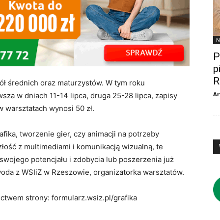
N
P
p
R
ół średnich oraz maturzystów. W tym roku
Ar
sza w dniach 11-14 lipca, druga 25-28 lipca, zapisy
 w warsztatach wynosi 50 zł.
fika, tworzenie gier, czy animacji na potrzeby
złość z multimediami i komunikacją wizualną, te
wojego potencjału i zdobycia lub poszerzenia już
oda z WSIiZ w Rzeszowie, organizatorka warsztatów.
ctwem strony: formularz.wsiz.pl/grafika