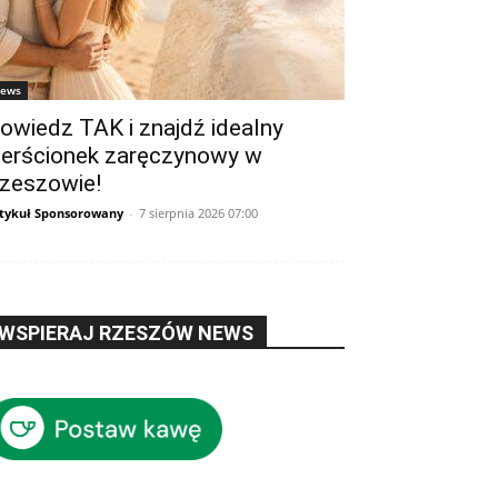
ews
owiedz TAK i znajdź idealny
ierścionek zaręczynowy w
zeszowie!
tykuł Sponsorowany
-
7 sierpnia 2026 07:00
WSPIERAJ RZESZÓW NEWS