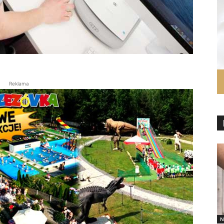
Reklama
N