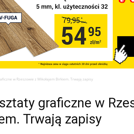
raficzne w Rzeszowie z Mikołajem Birkiem. Trwają zapisy
sztaty graficzne w Rze
em. Trwają zapisy