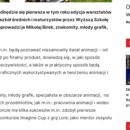
O
 odbędzie się pierwsza w tym roku edycja warsztatów
w
szkół średnich i maturzystów przez Wyższą Szkołę
Rz
prowadzi je Mikołaj Birek, znakomity, młody grafik,
.in. będą poznawać niesamowity świat animacji – od
ż po finalny produkt, dowiedzą się, w jaki sposób
zeczywistości, a także w praktyczny sposób będą
graficznych wykorzystywanych w tworzeniu animacji i
A
El
ty, młody grafik, specjalista w obszarze animacji, na
w 
Rz
ch przedmiotów, jak m.in.: pracownia animacji i wideo
pr
koncie ma kilka sukcesów m.in. zdobył pierwsze
onkursie Imagine Cup z grą Lore, jako mentor zespołu