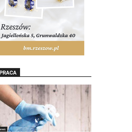
PRACA
ews