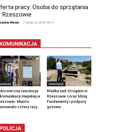
ferta pracy: Osoba do sprzątania
 Rzeszowie
eszów News
-
7 sierpnia 2026 06:11
KOMUNIKACJA
utobusy
Inwestycje
ektroniczna rewolucja
Kładka nad Strugiem w
komunikacji miejskiej w
Rzeszowie coraz bliżej.
eszowie. Miasto
Fundamenty i podpory
zesuwało cztery razy...
gotowe...
POLICJA