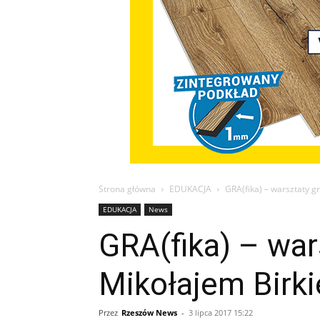
Strona główna
EDUKACJA
GRA(fika) – warsztaty g
EDUKACJA
News
GRA(fika) – war
Mikołajem Birki
Przez
Rzeszów News
-
3 lipca 2017 15:22