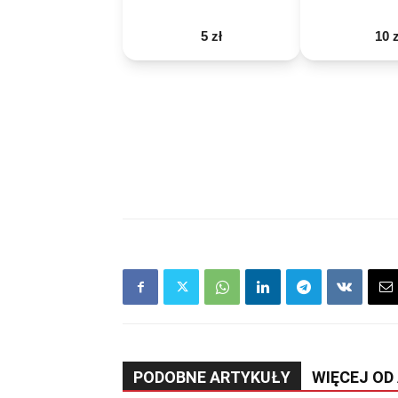
5 zł
10 z
PODOBNE ARTYKUŁY
WIĘCEJ OD