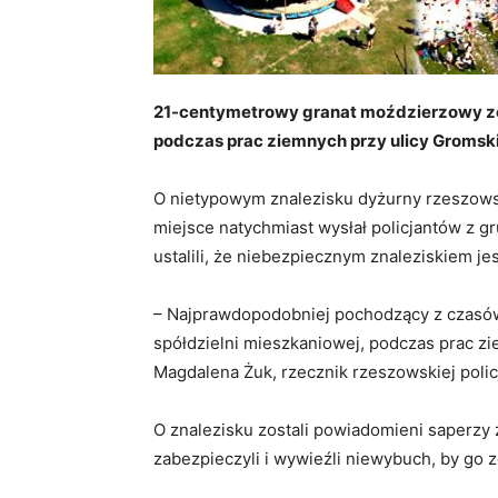
21-centymetrowy granat moździerzowy zos
podczas prac ziemnych przy ulicy Gromsk
O nietypowym znalezisku dyżurny rzeszowsk
miejsce natychmiast wysłał policjantów z g
ustalili, że niebezpiecznym znaleziskiem j
– Najprawdopodobniej pochodzący z czasów
spółdzielni mieszkaniowej, podczas prac zi
Magdalena Żuk, rzecznik rzeszowskiej policj
O znalezisku zostali powiadomieni saperzy 
zabezpieczyli i wywieźli niewybuch, by go 