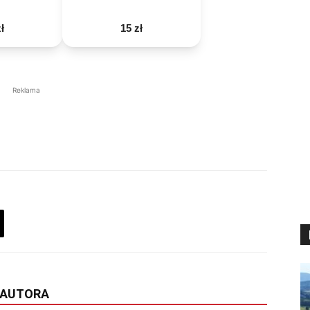
ł
15 zł
Reklama
 AUTORA