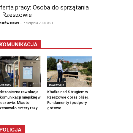
ferta pracy: Osoba do sprzątania
 Rzeszowie
eszów News
-
7 sierpnia 2026 06:11
KOMUNIKACJA
utobusy
Inwestycje
ektroniczna rewolucja
Kładka nad Strugiem w
komunikacji miejskiej w
Rzeszowie coraz bliżej.
eszowie. Miasto
Fundamenty i podpory
zesuwało cztery razy...
gotowe...
POLICJA