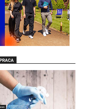
PRACA
ews