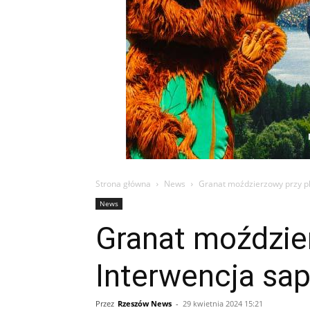
Strona główna
News
Granat moździerzowy przy p
News
Granat moździe
Interwencja sa
Przez
Rzeszów News
-
29 kwietnia 2024 15:21