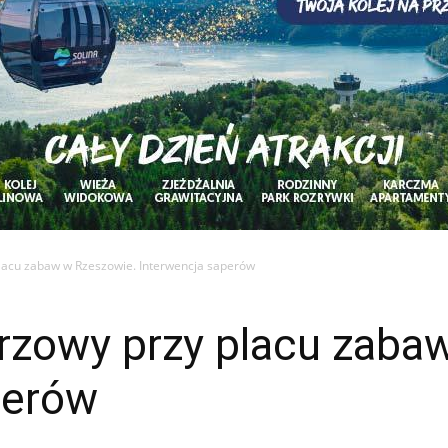
lacu zabaw w Rzeszowie. Interwencja saperów
rzowy przy placu zaba
perów