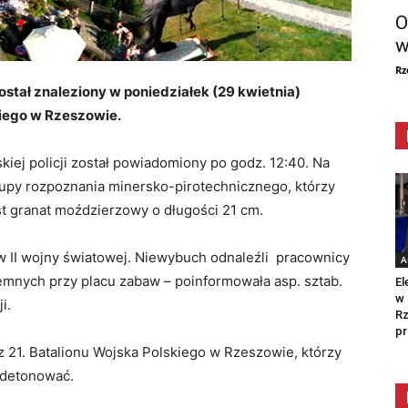
O
w
Rz
tał znaleziony w poniedziałek (29 kwietnia)
iego w Rzeszowie.
iej policji został powiadomiony po godz. 12:40. Na
rupy rozpoznania minersko-pirotechnicznego, którzy
est granat moździerzowy o długości 21 cm.
 II wojny światowej. Niewybuch odnaleźli pracownicy
A
emnych przy placu zabaw – poinformowała asp. sztab.
El
w 
i.
Rz
pr
z 21. Batalionu Wojska Polskiego w Rzeszowie, którzy
zdetonować.