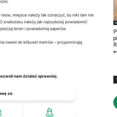
ećmi.
 lesie, miejsce należy tak oznaczyć, by nikt tam nie
 O znalezisku należy jak najszybciej powiadomić
N
bezpieczą teren i powiadomią saperów.
P
p
nia nawet do kilkuset metrów – przypominają
R
Ar
zwoli nam działać sprawniej.
awę za: