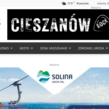
C
17.9
sobota, 8
Rzeszów
Reklama
BIZNES
MOTO
DOM, MIESZKANIE
ZDROWIE, URODA
Reklama