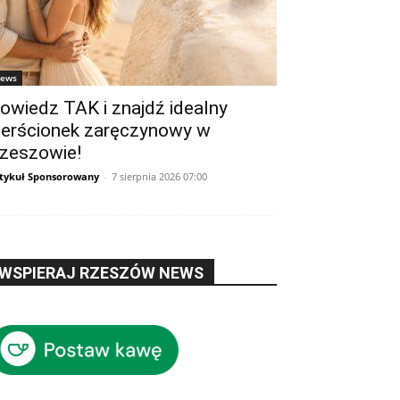
ews
owiedz TAK i znajdź idealny
ierścionek zaręczynowy w
zeszowie!
tykuł Sponsorowany
-
7 sierpnia 2026 07:00
WSPIERAJ RZESZÓW NEWS