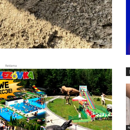
Reklama
N