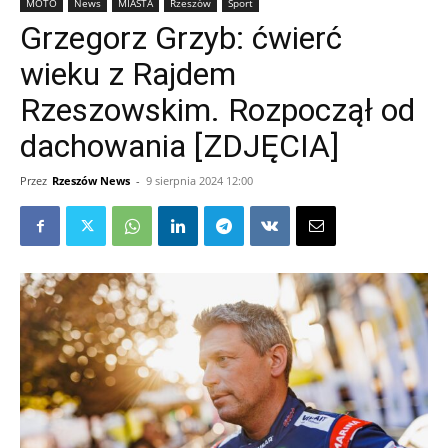
MOTO
News
MIASTA
Rzeszów
Sport
Grzegorz Grzyb: ćwierć
wieku z Rajdem
Rzeszowskim. Rozpoczął od
dachowania [ZDJĘCIA]
Przez
Rzeszów News
-
9 sierpnia 2024 12:00