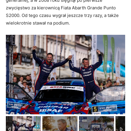
generalnej, a w 2008 roku sięgnął po pierwsze
zwycięstwo za kierownicą Fiata Abarth Grande Punto
S2000. Od tego czasu wygrał jeszcze trzy razy, a także
wielokrotnie stawał na podium.
1
/
6