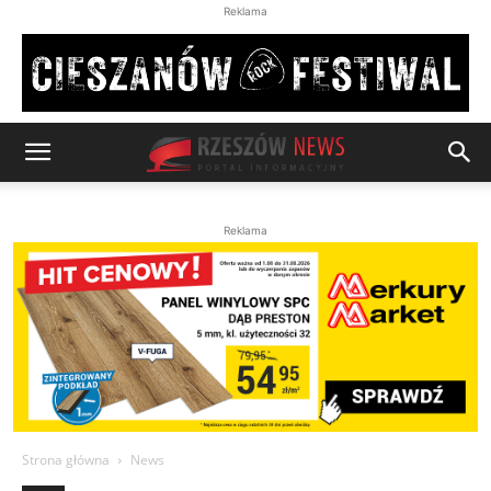
Reklama
Reklama
Strona główna
News