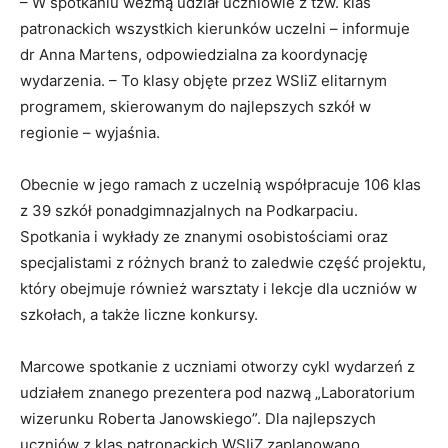
– W spotkaniu wezmą udział uczniowie z tzw. klas
patronackich wszystkich kierunków uczelni – informuje
dr Anna Martens, odpowiedzialna za koordynację
wydarzenia. – To klasy objęte przez WSIiZ elitarnym
programem, skierowanym do najlepszych szkół w
regionie – wyjaśnia.
Obecnie w jego ramach z uczelnią współpracuje 106 klas
z 39 szkół ponadgimnazjalnych na Podkarpaciu.
Spotkania i wykłady ze znanymi osobistościami oraz
specjalistami z różnych branż to zaledwie część projektu,
który obejmuje również warsztaty i lekcje dla uczniów w
szkołach, a także liczne konkursy.
Marcowe spotkanie z uczniami otworzy cykl wydarzeń z
udziałem znanego prezentera pod nazwą „Laboratorium
wizerunku Roberta Janowskiego”. Dla najlepszych
uczniów z klas patronackich WSIiZ zaplanowano