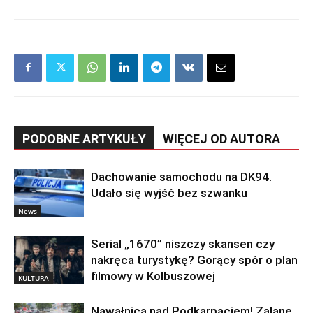
PODOBNE ARTYKUŁY
WIĘCEJ OD AUTORA
Dachowanie samochodu na DK94.
Udało się wyjść bez szwanku
News
Serial „1670” niszczy skansen czy
nakręca turystykę? Gorący spór o plan
filmowy w Kolbuszowej
KULTURA
Nawałnica nad Podkarpaciem! Zalane