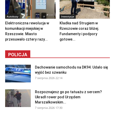
Autobusy
Inwestycje
Elektroniczna rewolucja w
Kładka nad Strugiem w
komunikacji miejskiej w
Rzeszowie coraz bliżej.
Rzeszowie. Miasto
Fundamenty i podpory
przesuwało cztery razy...
gotowe...
POLICJA
Dachowanie samochodu na DK94. Udało się
wyjść bez szwanku
7 sierpnia 2026 22:14
Rozpoznajesz go po tatuażu z sercem?
Ukradł rower pod Urzędem
Marszałkowskim...
7 sierpnia 2026 17:30