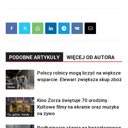
PODOBNE ARTYKUŁY
WIĘCEJ OD AUTORA
Polscy rolnicy mogą liczyć na większe
wsparcie. Elewarr zwiększa skup zbóż
News
Kino Zorza świętuje 70 urodziny.
Kultowe filmy na ekranie oraz muzyka
na żywo
Co, gdzie, kiedy
Podkarpacie stawia na bezzałogowce