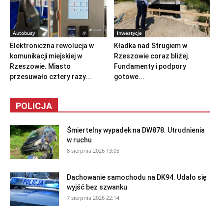
Autobusy
Inwestycje
Elektroniczna rewolucja w
Kładka nad Strugiem w
komunikacji miejskiej w
Rzeszowie coraz bliżej.
Rzeszowie. Miasto
Fundamenty i podpory
przesuwało cztery razy...
gotowe...
POLICJA
Śmiertelny wypadek na DW878. Utrudnienia
w ruchu
8 sierpnia 2026 13:05
Dachowanie samochodu na DK94. Udało się
wyjść bez szwanku
7 sierpnia 2026 22:14