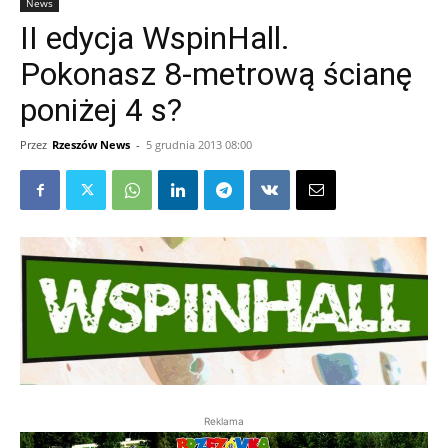
News
II edycja WspinHall.
Pokonasz 8-metrową ścianę
poniżej 4 s?
Przez
Rzeszów News
-
5 grudnia 2013 08:00
Reklama