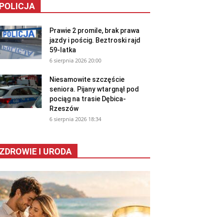
POLICJA
Prawie 2 promile, brak prawa
jazdy i pościg. Beztroski rajd
59-latka
6 sierpnia 2026 20:00
Niesamowite szczęście
seniora. Pijany wtargnął pod
pociąg na trasie Dębica-
Rzeszów
6 sierpnia 2026 18:34
ZDROWIE I URODA