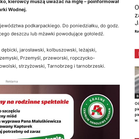
isko, kierowcy muszą uważać na mgłę – poinformował
O
arki Wodnej.
z
J
jewództwa podkarpackiego. Do poniedziałku, do godz.
Rz
cego deszczu lub m
ż
awki powoduj
ą
ce go
ł
oled
ź
.
ębicki, jarosławski, kolbuszowski, leżajski,
przemyski, Przemyśl, przeworski, ropczycko-
wolski, strzyżowski, Tarnobrzeg i tarnobrzeski.
Reklama
B
Oś
pi
pi
w.