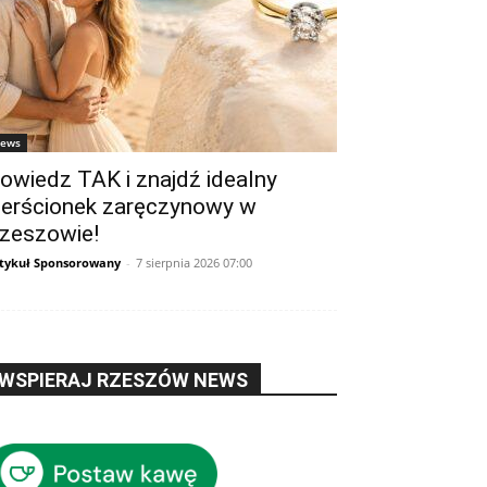
ews
owiedz TAK i znajdź idealny
ierścionek zaręczynowy w
zeszowie!
tykuł Sponsorowany
-
7 sierpnia 2026 07:00
WSPIERAJ RZESZÓW NEWS