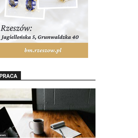
PRACA
ews