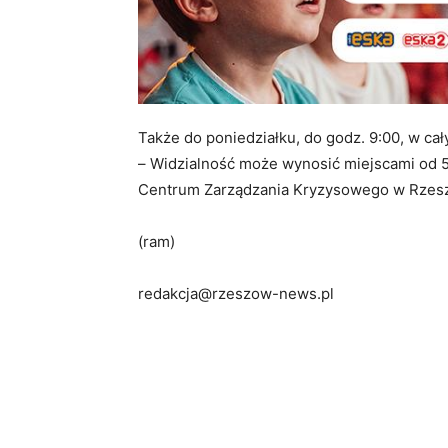
Także do poniedziałku, do godz. 9:00, w c
–
Widzialno
ść
mo
ż
e wynosi
ć
miejscami od 
Centrum Zarządzania Kryzysowego w Rzes
(ram)
redakcja@rzeszow-news.pl