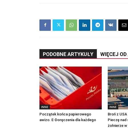
PODOBNE ARTYKUŁY
WIĘCEJ OD
INNE
INNE
Początek końca papierowego
Broń z USA n
awizo. E-Doręczenia dla każdego
Pieczę nad 
żołnierze w