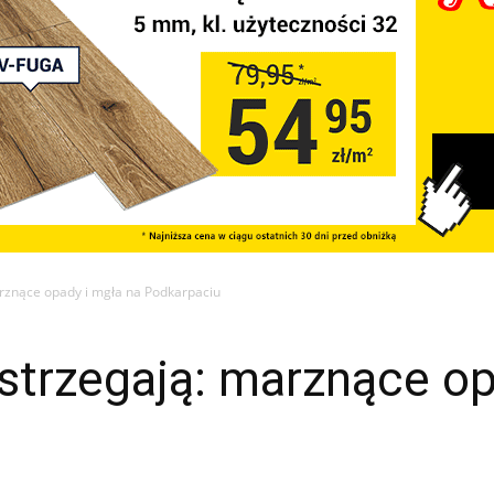
rznące opady i mgła na Podkarpaciu
strzegają: marznące op