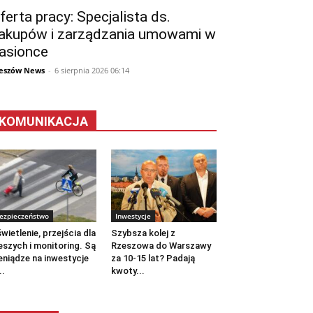
ferta pracy: Specjalista ds.
akupów i zarządzania umowami w
asionce
eszów News
-
6 sierpnia 2026 06:14
KOMUNIKACJA
ezpieczeństwo
Inwestycje
wietlenie, przejścia dla
Szybsza kolej z
eszych i monitoring. Są
Rzeszowa do Warszawy
eniądze na inwestycje
za 10-15 lat? Padają
..
kwoty...