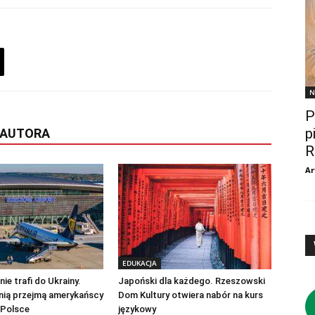
N
P
p
 AUTORA
R
Ar
EDUKACJA
ie trafi do Ukrainy.
Japoński dla każdego. Rzeszowski
nią przejmą amerykańscy
Dom Kultury otwiera nabór na kurs
 Polsce
językowy