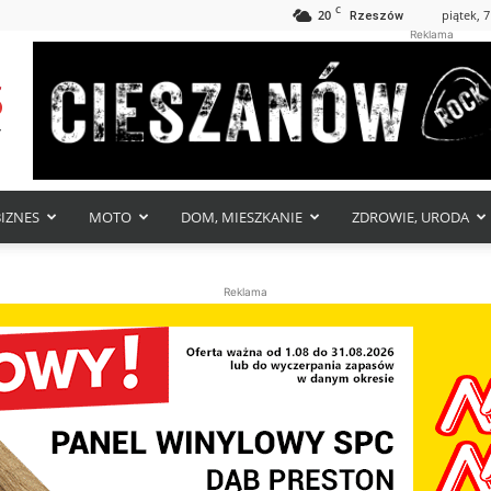
C
20
piątek, 7
Rzeszów
Reklama
BIZNES
MOTO
DOM, MIESZKANIE
ZDROWIE, URODA
Reklama