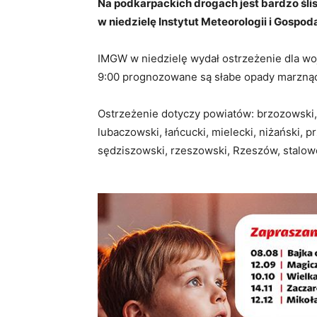
Na podkarpackich drogach jest bardzo śl
w niedzielę Instytut Meteorologii i Gospod
IMGW w niedzielę wydał ostrzeżenie dla wo
9:00 p
rognozowane s
ą
s
ł
abe opady marzn
ą
Ostrzeżenie dotyczy powiatów: brzozowski, d
lubaczowski, łańcucki, mielecki, niżański, 
sędziszowski, rzeszowski, Rzeszów, stalowo