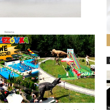
Reklama
N