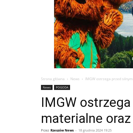
Strona główna
News
IMGW ostrzega przed silnym w
News
POGODA
IMGW ostrzega 
materialne oraz
Przez
Rzeszów News
-
18 grudnia 2024 19:25