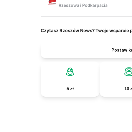
Czytasz Rzeszów News? Twoje wsparcie po
Postaw k
5 zł
10 z