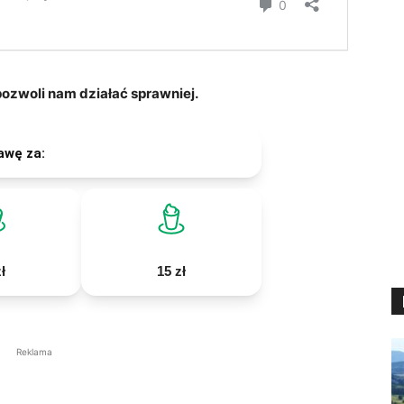
zwoli nam działać sprawniej.
awę za:
ł
15 zł
Reklama