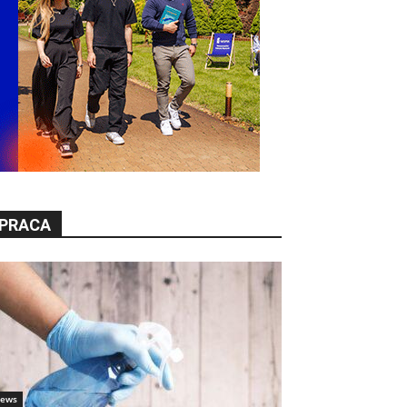
PRACA
ews