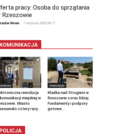
ferta pracy: Osoba do sprzątania
 Rzeszowie
eszów News
-
7 sierpnia 2026 06:11
KOMUNIKACJA
utobusy
Inwestycje
ektroniczna rewolucja
Kładka nad Strugiem w
komunikacji miejskiej w
Rzeszowie coraz bliżej.
eszowie. Miasto
Fundamenty i podpory
zesuwało cztery razy...
gotowe...
POLICJA