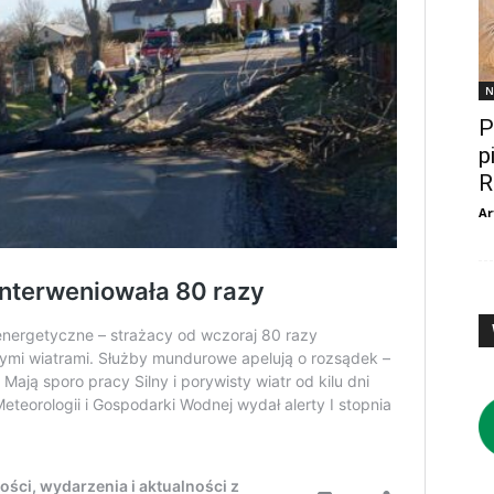
N
P
p
R
Ar