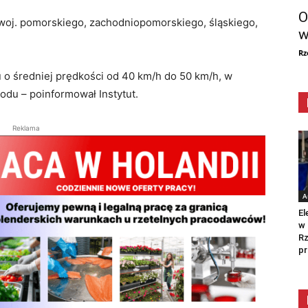
O
 woj. pomorskiego, zachodniopomorskiego, śląskiego,
w
Rz
u o średniej prędkości od 40 km/h do 50 km/h, w
du – poinformował Instytut.
Reklama
A
El
w 
Rz
pr