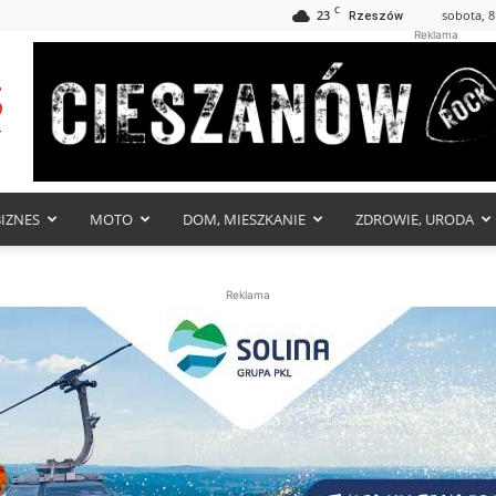
C
23
sobota, 8
Rzeszów
Reklama
BIZNES
MOTO
DOM, MIESZKANIE
ZDROWIE, URODA
Reklama