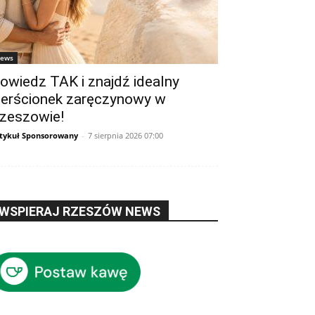
ews
owiedz TAK i znajdź idealny
ierścionek zaręczynowy w
zeszowie!
tykuł Sponsorowany
-
7 sierpnia 2026 07:00
WSPIERAJ RZESZÓW NEWS