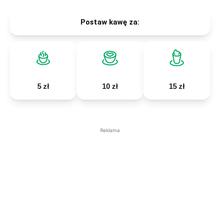
Postaw kawę za:
5 zł
10 zł
15 zł
Reklama