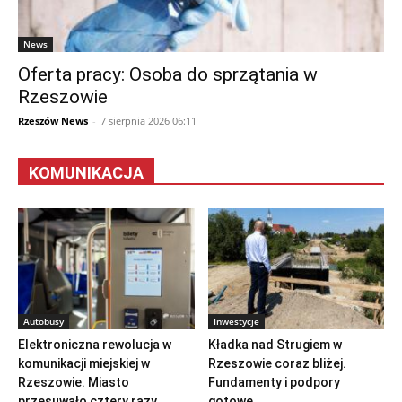
News
Oferta pracy: Osoba do sprzątania w
Rzeszowie
Rzeszów News
-
7 sierpnia 2026 06:11
KOMUNIKACJA
Autobusy
Inwestycje
Elektroniczna rewolucja w
Kładka nad Strugiem w
komunikacji miejskiej w
Rzeszowie coraz bliżej.
Rzeszowie. Miasto
Fundamenty i podpory
przesuwało cztery razy...
gotowe...