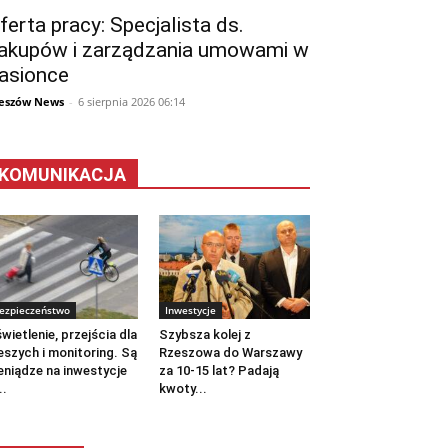
ferta pracy: Specjalista ds.
akupów i zarządzania umowami w
asionce
eszów News
-
6 sierpnia 2026 06:14
KOMUNIKACJA
ezpieczeństwo
Inwestycje
wietlenie, przejścia dla
Szybsza kolej z
eszych i monitoring. Są
Rzeszowa do Warszawy
eniądze na inwestycje
za 10-15 lat? Padają
..
kwoty...