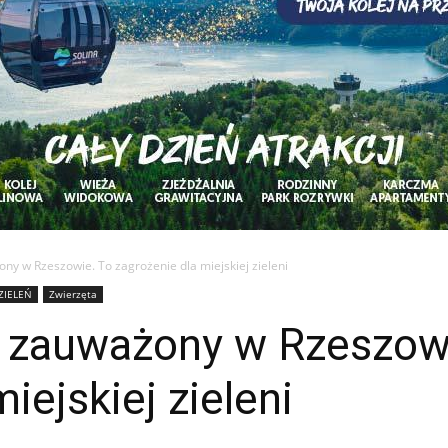
y w Rzeszowie. To zagrożenie dla miejskiej zieleni
ZIELEŃ
Zwierzęta
 zauważony w Rzeszow
iejskiej zieleni