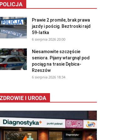
POLICJA
Prawie 2 promile, brak prawa
jazdy i pościg. Beztroski rajd
59-latka
6 sierpnia 2026 20:00
Niesamowite szczęście
seniora. Pijany wtargnął pod
pociąg na trasie Dębica-
Rzeszów
6 sierpnia 2026 18:34
ZDROWIE I URODA