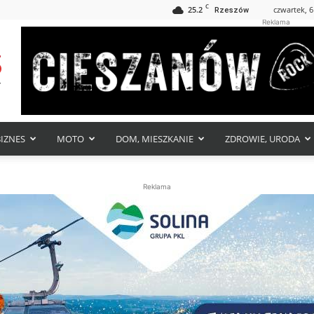
C
25.2
czwartek, 6
Rzeszów
Reklama
BIZNES
MOTO
DOM, MIESZKANIE
ZDROWIE, URODA
Reklama