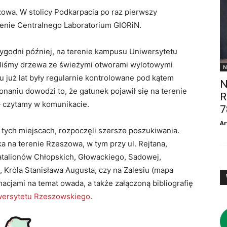
owa. W stolicy Podkarpacia po raz pierwszy
enie Centralnego Laboratorium GIORiN.
 tygodni później, na terenie kampusu Uniwersytetu
źliśmy drzewa ze świeżymi otworami wylotowymi
N
u już lat były regularnie kontrolowane pod kątem
N
aniu dowodzi to, że gatunek pojawił się na terenie
R
– czytamy w komunikacie.
7
Ar
tych miejscach, rozpoczęli szersze poszukiwania.
a na terenie Rzeszowa, w tym przy ul. Rejtana,
atalionów Chłopskich, Głowackiego, Sadowej,
Króla Stanisława Augusta, czy na Zalesiu (mapa
rmacjami na temat owada, a także załączoną bibliografię
iwersytetu Rzeszowskiego
.