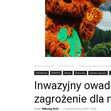
Strona główna
EDUKACJA
Inwazyjny owad zauważon
EDUKACJA
MIASTA
News
Rzeszów
Szkoła wyższa
Inwazyjny owad
zagrożenie dla m
Przez
Mikołaj Król
-
17 października 2025 15:00