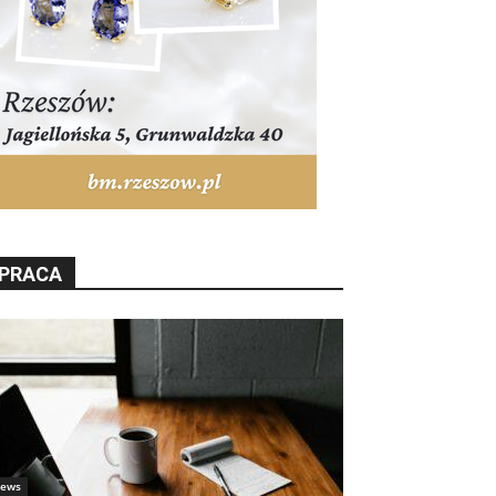
PRACA
ews