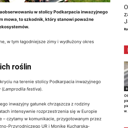
O
zaobserwowaniu w stolicy Podkarpacia inwazyjnego
z
m mowa, to szkodnik, który stanowi poważne
J
t ekosystemów.
Rz
ne, w tym łagodniejsze zimy i wydłużony okres
ch roślin
ryciu na terenie stolicy Podkarpacia inwazyjnego
 (
Lamprodila festiva
).
B
Oś
pi
ego inwazyjny gatunek chrząszcza z rodziny
pi
atach intensywnie rozprzestrzenia się w Europie
w.
ce – czytamy w komunikacie, przygotowanym przez
zno-Przyrodniczego UR i Monikę Kucharską-